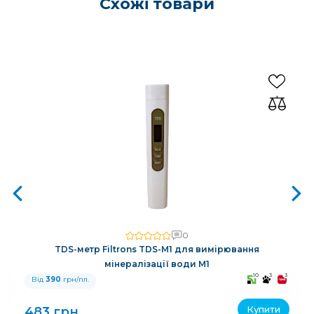
Схожі товари
0
TDS-метр Filtrons TDS-M1 для вимірювання
мінералізації води M1
3
10
3
3
Від
390
грн/пл.
Купити
483 грн