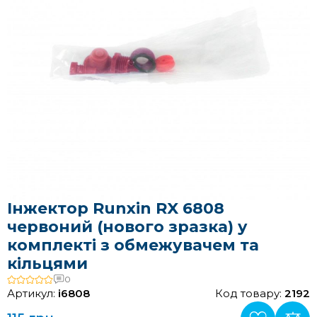
Інжектор Runxin RX 6808
червоний (нового зразка) у
комплекті з обмежувачем та
кільцями
0
Артикул:
i6808
Код товару:
2192