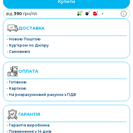
Купити
10
3
3
від
390
грн/пл.
+
ДОСТАВКА
- Новою Поштою
- Кур'єром по Дніпру
- Самовивіз
ОПЛАТА
- Готівкою
- Карткою
- На розрахунковий рахунок з ПДВ
ГАРАНТІЯ
- Гарантія виробника
- Повернення у 14 днів