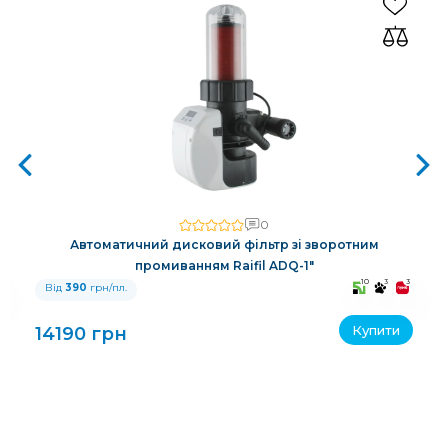
0
Автоматичний дисковий фільтр зі зворотним
промиванням Raifil ADQ-1"
3
10
3
3
Від
390
грн/пл.
Купити
14190 грн