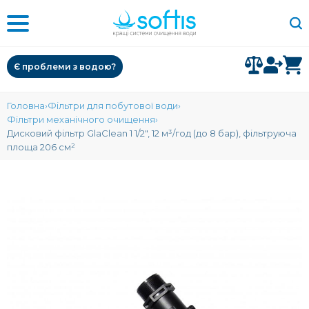
Є проблеми з водою?
Головна
Фільтри для побутової води
Фільтри механічного очищення
Дисковий фільтр GlaClean 1 1/2", 12 м³/год (до 8 бар), фільтруюча
площа 206 см²