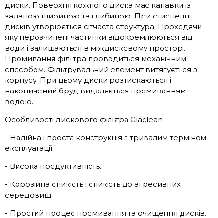
диски. Поверхня кожного диска має канавки із
заданою шириною та глибиною. При стисненні
дисків утворюється сітчаста структура. Проходячи
яку нерозчинені частинки відокремлюються від
води і залишаються в міждисковому просторі.
Промивання фільтра проводиться механічним
способом. Фільтрувальний елемент витягується з
корпусу. При цьому диски розтискаються і
накопичений бруд видаляється промиванням
водою.
Особливості дискового фільтра Glaclean:
- Надійна і проста конструкція з тривалим терміном
експлуатації.
- Висока продуктивність.
- Корозійна стійкість і стійкість до агресивних
середовищ.
- Простий процес промивання та очищення дисків.