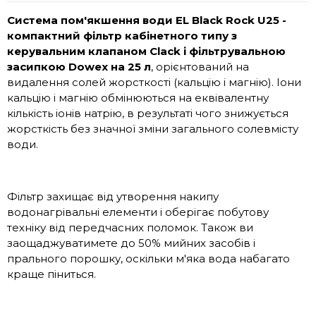
Система пом'якшення води EL Black Rock U25 -
компактний фільтр кабінетного типу з
керувальним клапаном Clack і фільтрувальною
засипкою Dowex на 25 л
, орієнтований на
видалення солей жорсткості (кальцію і магнію). Іони
кальцію і магнію обмінюються на еквівалентну
кількість іонів натрію, в результаті чого знижується
жорсткість без значної зміни загального солевмісту
води.
Фільтр захищає від утворення накипу
водонагрівальні елементи і оберігає побутову
техніку від передчасних поломок. Також ви
заощаджуватимете до 50% мийних засобів і
прального порошку, оскільки м'яка вода набагато
краще піниться.