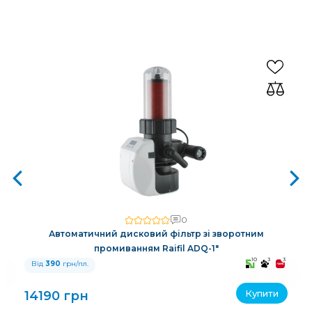
0
Автоматичний дисковий фільтр зі зворотним
промиванням Raifil ADQ-1"
3
10
3
3
Від
390
грн/пл.
Купити
14190 грн