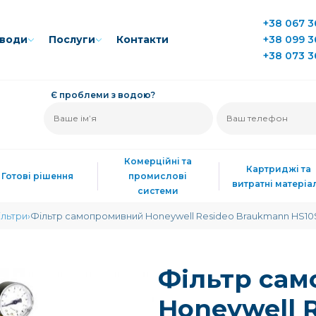
+38 067 3
води
Послуги
Контакти
+38 099 3
+38 073 3
Є проблеми з водою?
Комерційні та
Картриджі та
Готові рішення
промислові
витратні матеріа
системи
ільтри
Фільтр самопромивний Honeywell Resideo Braukmann HS10
Фільтр са
Honeywell 