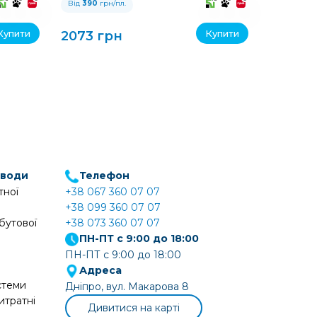
Від
390
грн/пл.
Від
390
гр
Купити
Купити
2073 грн
11610 г
 води
Телефон
тної
+38 067 360 07 07
+38 099 360 07 07
бутової
+38 073 360 07 07
ПН-ПТ с 9:00 до 18:00
ПН-ПТ с 9:00 до 18:00
Адреса
стеми
Дніпро, вул. Макарова 8
итратні
Дивитися на карті