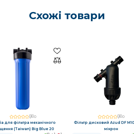
Схожі товари
0
0
а для фільтра механічного
Фільтр дисковий Azud DF M100
щення (Taiwan) Big Blue 20
мікрон
10
3
3