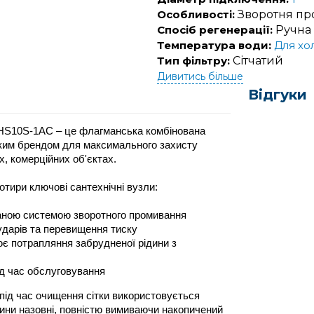
Особливості:
Зворотня пр
Спосіб регенерації:
Ручна
Температура води:
Для хо
Тип фільтру:
Сітчатий
Дивитись більше
Відгуки
HS10S-1AC – це флагманська комбінована 
ким брендом для максимального захисту 
, комерційних об'єктах. 
тири ключові сантехнічні вузли:
ваною системою зворотного промивання
ударів та перевищення тиску
 потрапляння забрудненої рідини з 
ід час обслуговування
під час очищення сітки використовується 
ини назовні, повністю вимиваючи накопичений 