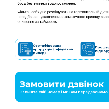
бруд без зупинки водопостачання.
Фільтр необхідно розміщувати на горизонтальній діля
передбачає підключення автоматичного приводу звор
очищення за таймером.
Сертифікована
Профес
продукція (офіційний
підбор
дилер)
Замовити дзвінок
Залиште свій номер і ми Вам передзвонимо