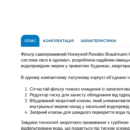
ОПИС
КОМПЛЕКТАЦІЯ
ХАРАКТЕРИСТИКИ
Фільтр самопромивний Honeywell Resideo Braukmann 
система «все в одному», розроблена надійним німець
водопровідних мереж у приватних будинках, квартирах
В одному компактному латунному корпусі об'єднано чо
Сітчастий фільтр тонкого очищення із запатенто
Редуктор тиску для захисту обладнання від гідро
Вбудований зворотний клапан, який унеможливлює
внутрішньої мережі назад у загальний водопровід
Запірний клапан для швидкого перекриття води п
Завдяки технології зворотного промивання з турбіною 
відфільтрована вода, що подається під тиском зсеред