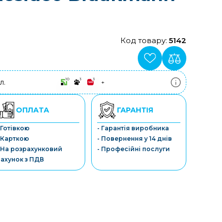
Код товару:
5142
10
3
3
л.
+
ПриватБанк
3-10 платежів, кредит 0.01%
Монобанк
ОПЛАТА
ГАРАНТІЯ
3-7 платежів, кредит 0.01%
ПУМБ
 Готівкою
- Гарантія виробника
3-10 платежів, кредит 0.01%
 Карткою
- Повернення у 14 днів
А-Банк
3-10 платежів, кредит 0.01%
 На розрахунковий
- Професійні послуги
OTP-Банк
ахунок з ПДВ
3-10 платежів, кредит 0.01%
Sens-Банк
3-10 платежів, кредит 0.01%