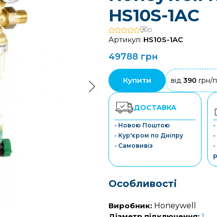
HS10S-1AC
0
Артикул:
HS10S-1AC
49788 грн
Купити
від
390
грн/п
ДОСТАВКА
- Новою Поштою
-
- Кур'єром по Дніпру
-
- Самовивіз
-
р
Особливості
Виробник:
Honeywell
Діаметр підключення:
1