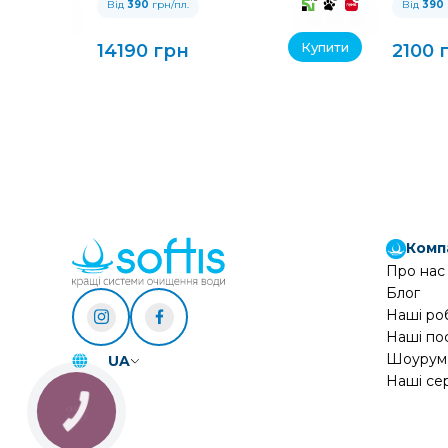
Від
390
грн/пл.
Від
390
Купити
Купити
14190 грн
2100 
Комп
Про нас
Блог
Наші ро
Наші по
Шоурум
UA
Наші се