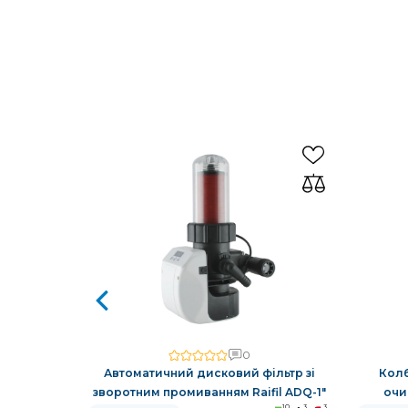
0
 очищення
Автоматичний дисковий фільтр зі
Колб
зворотним промиванням Raifil ADQ-1"
очи
10
3
3
10
3
3