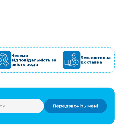
Несемо
Безкоштовна
відповідальність за
доставка
якість води
Передзвоніть мені