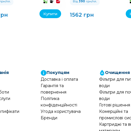
грн/пл.
Від
390
грн/пл.
Купити
грн
1562 грн
анія
Покупцям
Очищення
Доставка і оплата
Фільтри для пи
Гарантія та
води
боти
повернення
Фільтри для по
слуги
Політика
води
конфіденційності
Готові рішення
ртифікати
Угода користувача
Комерційні та
Бренди
промислові си
Картриджі та в
матеріали