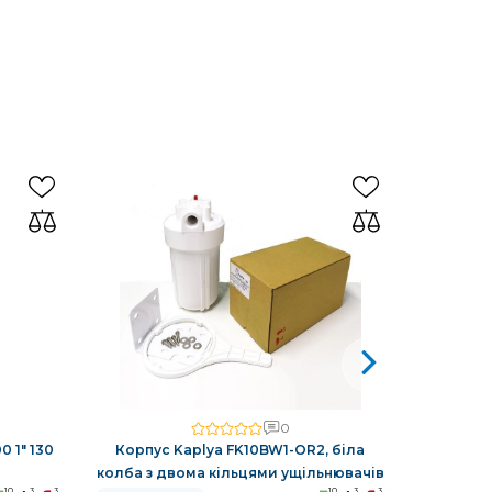
0
 1" 130
Корпус Kaplya FK10BW1-OR2, біла
Автома
колба з двома кільцями ущільнювачів
зворотнь
10
3
3
10
3
3