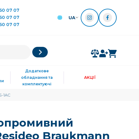
60 07 07
60 07 07
UA
60 07 07
Додаткове
обладнання та
АКЦІЇ
ли
комплектуючі
S-1AC
мопромивний
Resideo Braukmann