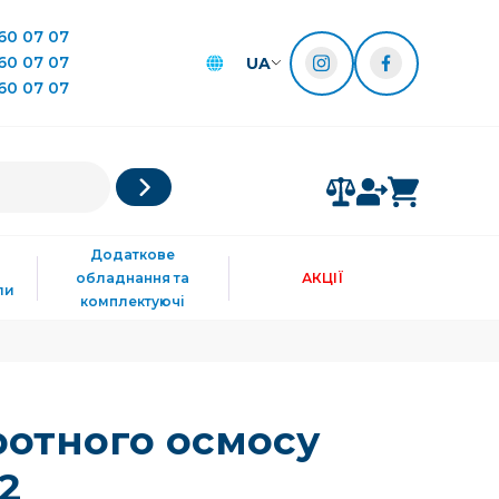
60 07 07
60 07 07
UA
60 07 07
Додаткове
обладнання та
АКЦІЇ
ли
комплектуючі
ротного осмосу
2