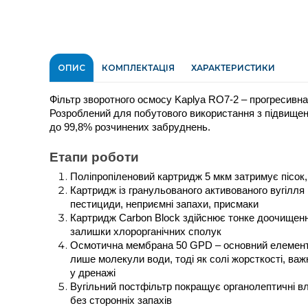
ОПИС
КОМПЛЕКТАЦІЯ
ХАРАКТЕРИСТИКИ
Фільтр зворотного осмосу Kaplya RO7-2 – прогресивна
Розроблений для побутового використання з підвищени
до 99,8% розчинених забруднень. 
Етапи роботи
Поліпропіленовий картридж 5 мкм затримує пісок, 
Картридж із гранульованого активованого вугілля 
пестициди, неприємні запахи, присмаки
Картридж Carbon Block здійснює тонке доочищення
залишки хлорорганічних сполук
Осмотична мембрана 50 GPD – основний елемент с
лише молекули води, тоді як солі жорсткості, важк
у дренажі
Вугільний постфільтр покращує органолептичні вла
без сторонніх запахів