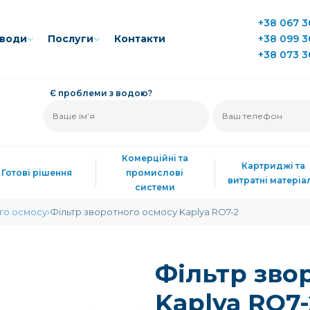
+38 067 3
води
Послуги
Контакти
+38 099 3
+38 073 3
Є проблеми з водою?
Комерційні та
Картриджі та
Готові рішення
промислові
витратні матеріа
системи
го осмосу
Фільтр зворотного осмосу Kaplya RO7-2
Фільтр зво
Kaplya RO7-