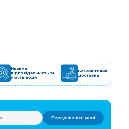
Несемо
Безкоштовна
відповідальність за
доставка
якість води
Передзвоніть мені