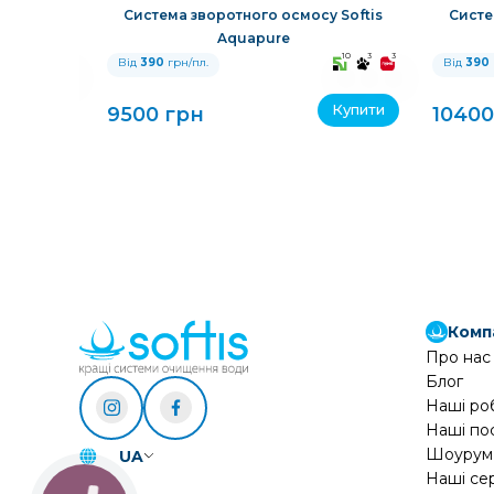
у Softis
Система зворотного осмосу Softis
Систе
Aquapure
10
3
3
10
3
3
Від
390
грн/пл.
Від
390
Купити
Купити
9500 грн
10400
Комп
Про нас
Блог
Наші ро
Наші по
Шоурум
UA
Наші се