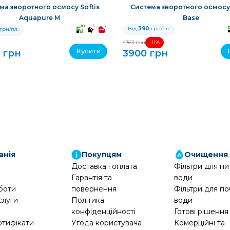
ма зворотного осмосу Softis
Система зворотного осмосу 
Aquapure M
Base
10
3
3
Від
390
грн/пл.
грн/пл.
-11%
4363 грн
Купити
 грн
3900 грн
анія
Покупцям
Очищення
Доставка і оплата
Фільтри для пи
Гарантія та
води
боти
повернення
Фільтри для по
слуги
Політика
води
конфіденційності
Готові рішення
ртифікати
Угода користувача
Комерційні та