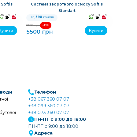
Softis
Система зворотного осмосу Softis
Прото
Standart
10
3
3
10
3
3
Від
390
грн/пл.
Від
390
гр
-15%
6500 грн
Купити
Купити
5500 грн
2358 г
 води
Телефон
тної
+38 067 360 07 07
+38 099 360 07 07
бутової
+38 073 360 07 07
ПН-ПТ с 9:00 до 18:00
ПН-ПТ с 9:00 до 18:00
Адреса