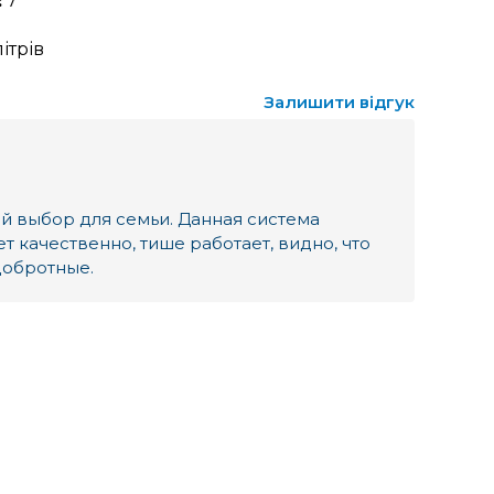
:
7
літрів
Залишити відгук
й выбор для семьи. Данная система
т качественно, тише работает, видно, что
добротные.