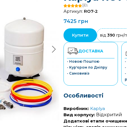
1
Артикул:
RO7-2
7425 грн
Купити
від
390
грн/п
ДОСТАВКА
- Новою Поштою
-
- Кур'єром по Дніпру
-
- Самовивіз
-
р
Особливості
Виробник:
Kaplya
Вид корпусу:
Відкритий
Додаткові етапи очищенн