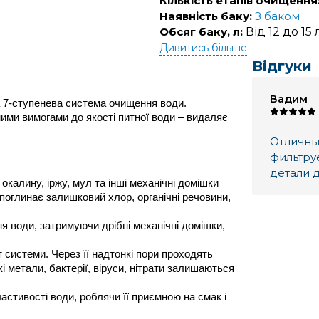
Кількість етапів очищення
Наявність баку:
З баком
Обсяг баку, л:
Від 12 до 15 
Дивитись більше
Відгуки
Вадим
 7-ступенева система очищення води. 
ми вимогами до якості питної води – видаляє 
Отличны
фильтруе
детали 
окалину, іржу, мул та інші механічні домішки
поглинає залишковий хлор, органічні речовини, 
 води, затримуючи дрібні механічні домішки, 
истеми. Через її надтонкі пори проходять 
і метали, бактерії, віруси, нітрати залишаються 
стивості води, роблячи її приємною на смак і 