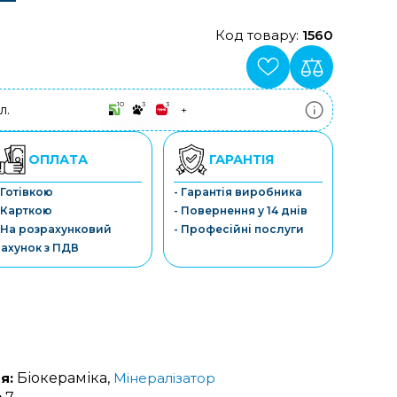
Код товару:
1560
10
3
3
л.
+
ПриватБанк
3-10 платежів, кредит 0.01%
Монобанк
ОПЛАТА
ГАРАНТІЯ
3-7 платежів, кредит 0.01%
ПУМБ
 Готівкою
- Гарантія виробника
3-10 платежів, кредит 0.01%
 Карткою
- Повернення у 14 днів
А-Банк
3-10 платежів, кредит 0.01%
 На розрахунковий
- Професійні послуги
OTP-Банк
ахунок з ПДВ
3-10 платежів, кредит 0.01%
Sens-Банк
3-10 платежів, кредит 0.01%
я:
Біокераміка,
Мінералізатор