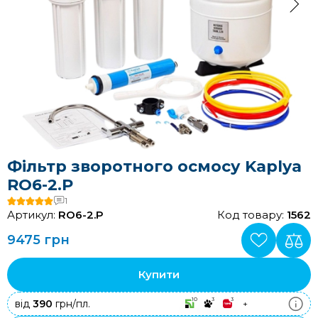
Фільтр зворотного осмосу Kaplya
RO6-2.P
1
Артикул:
RO6-2.P
Код товару:
1562
9475 грн
Купити
10
3
3
від
390
грн/пл.
+