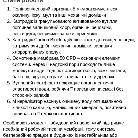
Етапи роботи
Поліпропіленовий картридж 5 мкм затримує пісок, 
окалину, іржу, мул та інші механічні домішки
Картридж із гранульованого активованого вугілля 
поглинає залишковий хлор, органічні речовини, 
пестициди, неприємні запахи, присмаки
Картридж Carbon Block здійснює тонке доочищення води, 
затримуючи дрібні механічні домішки, залишки 
хлорорганічних сполук
Осмотична мембрана 50 GPD – основний елемент 
системи. Через її надтонкі пори проходять лише 
молекули води, тоді як солі жорсткості, важкі метали, 
бактерії, віруси, нітрати залишаються у дренажі
Вугільний постфільтр покращує органолептичні 
властивості води, роблячи її приємною на смак і без 
сторонніх запахів
Мінералізатор насичує очищену воду оптимальною 
кількістю кальцію, магнію, інших мінералів, позитивно 
впливає на її смакові властивості
Особливість моделі – вбудований насос, який підтримує 
необхідний робочий тиск на мембрані, тому система 
безперебійно працює в будинках із нестабільним або 