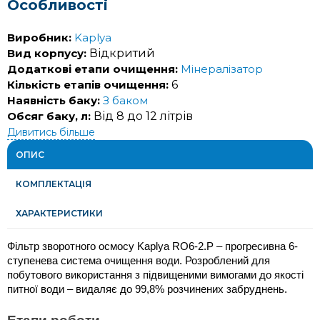
Особливості
Виробник:
Kaplya
Вид корпусу:
Відкритий
Додаткові етапи очищення:
Мінералізатор
Кількість етапів очищення:
6
Наявність баку:
З баком
Обсяг баку, л:
Від 8 до 12 літрів
Дивитись більше
ОПИС
КОМПЛЕКТАЦІЯ
ХАРАКТЕРИСТИКИ
Фільтр зворотного осмосу Kaplya RO6-2.P – прогресивна 6-
ступенева система очищення води. Розроблений для 
побутового використання з підвищеними вимогами до якості 
питної води – видаляє до 99,8% розчинених забруднень. 