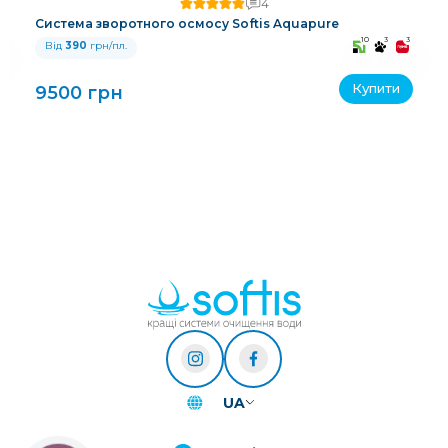
4
Система зворотного осмосу Softis Aquapure
3
10
3
3
Від
390
грн/пл.
Купити
9500 грн
UA