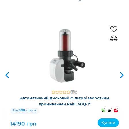
0
Автоматичний дисковий фільтр зі зворотним
промиванням Raifil ADQ-1"
3
10
3
3
Від
390
грн/пл.
Купити
14190 грн