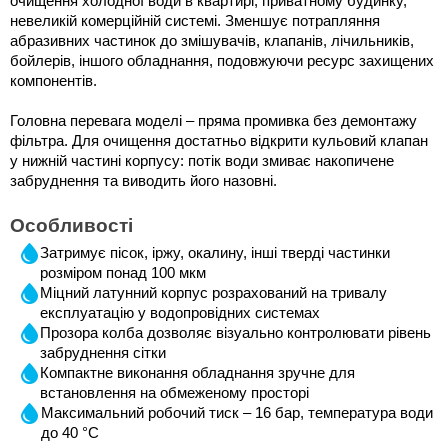
очищення холодної води в квартирі, приватному будинку, 
невеликій комерційній системі. Зменшує потрапляння 
абразивних частинок до змішувачів, клапанів, лічильників, 
бойлерів, іншого обладнання, подовжуючи ресурс захищених 
компонентів.
Головна перевага моделі – пряма промивка без демонтажу 
фільтра. Для очищення достатньо відкрити кульовий клапан 
у нижній частині корпусу: потік води змиває накопичене 
забруднення та виводить його назовні. 
Особливості
Затримує пісок, іржу, окалину, інші тверді частинки 
розміром понад 100 мкм
Міцний латунний корпус розрахований на тривалу 
експлуатацію у водопровідних системах
Прозора колба дозволяє візуально контролювати рівень 
забруднення сітки
Компактне виконання обладнання зручне для 
встановлення на обмеженому просторі
Максимальний робочий тиск – 16 бар, температура води 
до 40 °C