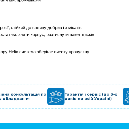
вали між промивками
зії, стійкий до впливу добрив і хімікатів
статньо зняти корпус, розтиснути пакет дисків 
ору Helix система зберігає високу пропускну 
ійна консультація по
Гарантія і сервіс (до 3-х
у обладнання
років по всій Україні)