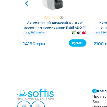
0
 очищення
Автоматичний дисковий фільтр зі
Колб
зворотним промиванням Raifil ADQ-1"
очи
10
3
3
10
3
3
Від
390
грн/пл.
Від
390
Купити
Купити
14190 грн
2100 
Комп
Про нас
Блог
Наші ро