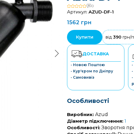
0
Артикул:
AZUD-DF-1
1562 грн
Купити
від
390
грн/п
ДОСТАВКА
- Новою Поштою
-
- Кур'єром по Дніпру
-
- Самовивіз
-
р
Особливості
Виробник:
Azud
Діаметр підключення:
1
Особливості:
Зворотня пр