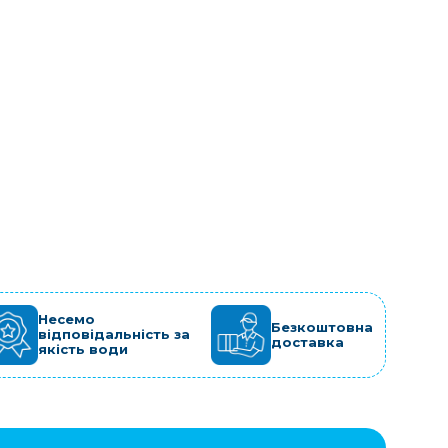
Несемо
Безкоштовна
відповідальність за
доставка
якість води