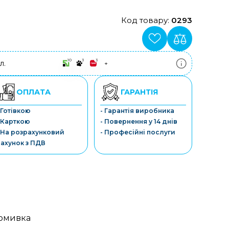
Код товару:
0293
10
3
3
л.
+
ПриватБанк
3-10 платежів, кредит 0.01%
Монобанк
ОПЛАТА
ГАРАНТІЯ
3-7 платежів, кредит 0.01%
ПУМБ
 Готівкою
- Гарантія виробника
3-10 платежів, кредит 0.01%
 Карткою
- Повернення у 14 днів
А-Банк
3-10 платежів, кредит 0.01%
 На розрахунковий
- Професійні послуги
OTP-Банк
ахунок з ПДВ
3-10 платежів, кредит 0.01%
Sens-Банк
3-10 платежів, кредит 0.01%
омивка