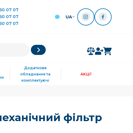
60 07 07
60 07 07
UA
60 07 07
Додаткове
обладнання та
АКЦІЇ
ли
комплектуючі
еханічний фільтр