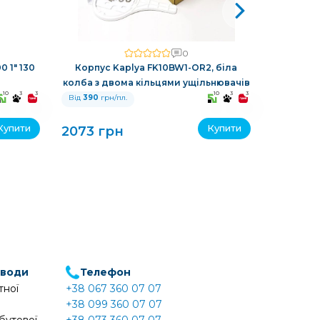
0
 1" 130
Корпус Kaplya FK10BW1-OR2, біла
Автома
колба з двома кільцями ущільнювачів
зворотнь
10
3
3
10
3
3
Від
390
грн/пл.
Від
390
гр
Купити
Купити
2073 грн
11610 г
 води
Телефон
тної
+38 067 360 07 07
+38 099 360 07 07
бутової
+38 073 360 07 07