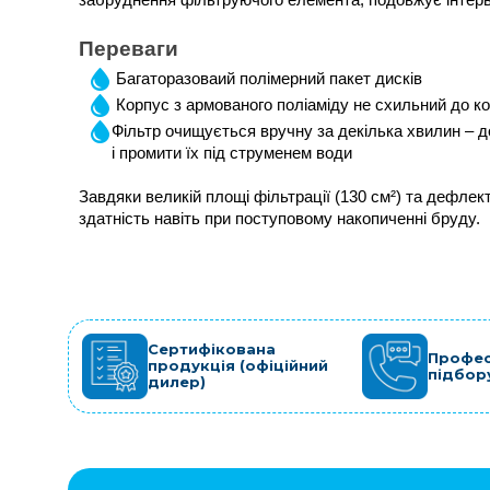
забруднення фільтруючого елемента, подовжує інтер
Переваги
Багаторазоваий полімерний пакет дисків 
Корпус з армованого поліаміду не схильний до коро
Фільтр очищується вручну за декілька хвилин – до
і промити їх під струменем води
Завдяки великій площі фільтрації (130 см²) та дефлект
здатність навіть при поступовому накопиченні бруду.
Сертифікована
Профес
продукція (офіційний
підбор
дилер)