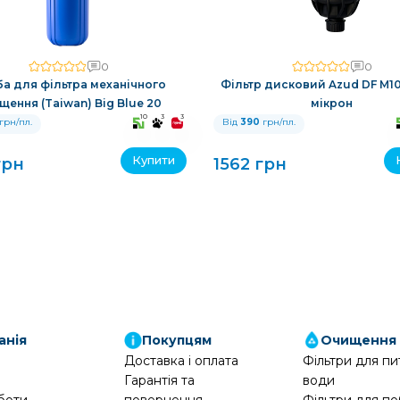
0
0
а для фільтра механічного
Фільтр дисковий Azud DF M100
щення (Taiwan) Big Blue 20
мікрон
10
3
3
грн/пл.
Від
390
грн/пл.
Купити
грн
1562 грн
анія
Покупцям
Очищення
Доставка і оплата
Фільтри для пи
Гарантія та
води
боти
повернення
Фільтри для по