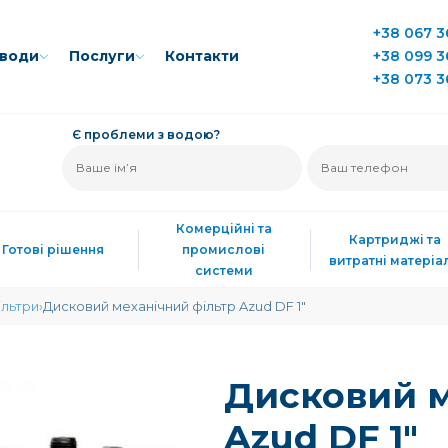
+38 067 3
води
Послуги
Контакти
+38 099 3
+38 073 3
Є проблеми з водою?
Комерційні та
Картриджі та
Готові рішення
промислові
витратні матеріа
системи
ільтри
Дисковий механічний фільтр Azud DF 1"
Дисковий м
Azud DF 1"