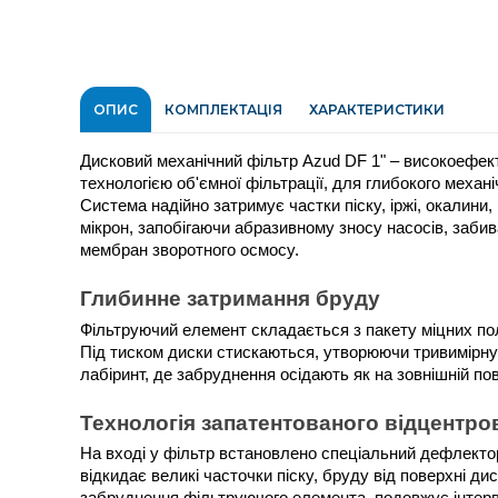
ОПИС
КОМПЛЕКТАЦІЯ
ХАРАКТЕРИСТИКИ
Дисковий механічний фільтр Azud DF 1" – високоефект
технологією об'ємної фільтрації, для глибокого механ
Система надійно затримує частки піску, іржі, окалини, 
мікрон, запобігаючи абразивному зносу насосів, заби
мембран зворотного осмосу.
Глибинне затримання бруду
Фільтруючий елемент складається з пакету міцних пол
Під тиском диски стискаються, утворюючи тривимірну с
лабіринт, де забруднення осідають як на зовнішній пове
Технологія запатентованого відцентров
На вході у фільтр встановлено спеціальний дефлектор,
відкидає великі часточки піску, бруду від поверхні дис