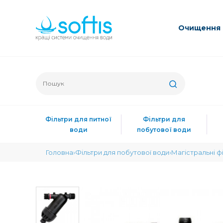
Очищення 
Фільтри для питної
Фільтри для
води
побутової води
Головна
Фільтри для побутової води
Магістральні ф