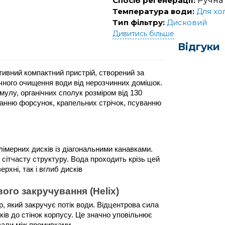
Спосіб регенерації:
Ручна
Температура води:
Для хо
Тип фільтру:
Дисковий
Дивитись більше
Відгуки
ивний компактний пристрій, створений за 
ічного очищення води від нерозчинних домішок. 
мулу, органічних сполук розміром від 130 
ванню форсунок, крапельних стрічок, псуванню 
імерних дисків із діагональними канавками. 
ітчасту структуру. Вода проходить крізь цей 
рхні, так і вглиб дисків
ого закручування (Helix)
 який закручує потік води. Відцентрова сила 
ків до стінок корпусу. Це значно уповільнює 