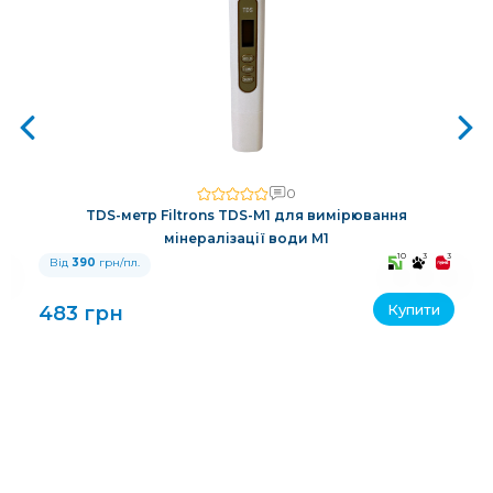
0
TDS-метр Filtrons TDS-M1 для вимірювання
мінералізації води M1
3
10
3
3
Від
390
грн/пл.
Купити
483 грн