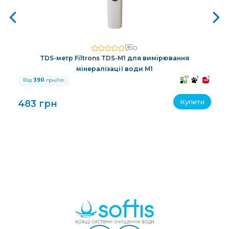
0
TDS-метр Filtrons TDS-M1 для вимірювання
мінералізації води M1
3
10
3
3
Від
390
грн/пл.
Купити
483 грн