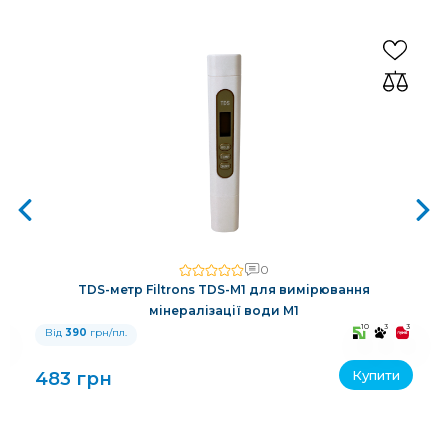
0
TDS-метр Filtrons TDS-M1 для вимірювання
мінералізації води M1
3
10
3
3
Від
390
грн/пл.
Купити
483 грн