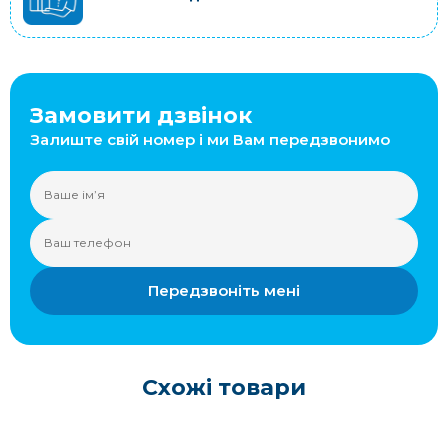
Замовити дзвінок
Залиште свій номер і ми Вам передзвонимо
Передзвоніть мені
Схожі товари