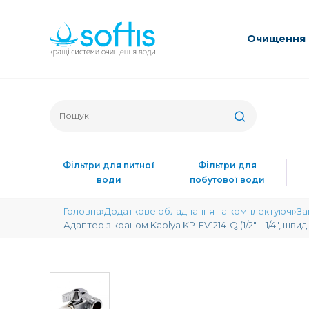
Очищення 
Фільтри для питної
Фільтри для
води
побутової води
Головна
Додаткове обладнання та комплектуючі
За
Адаптер з краном Kaplya KP-FV1214-Q (1/2" – 1/4", шви