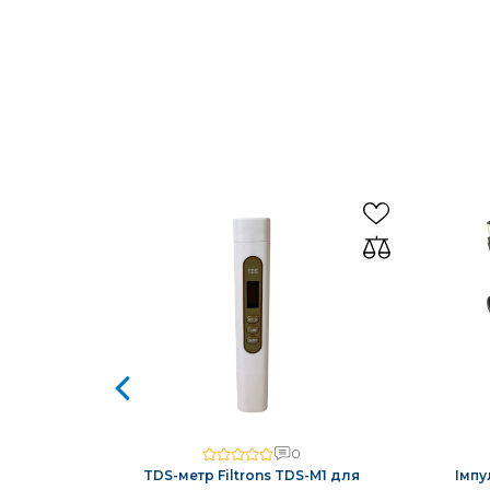
0
авовий у
TDS-метр Filtrons TDS-M1 для
Імпу