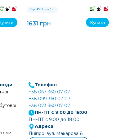
10
3
3
10
3
3
Від
390
грн/пл.
Від
390
гр
Купити
Купити
1631 грн
1631 г
 води
Телефон
тної
+38 067 360 07 07
+38 099 360 07 07
бутової
+38 073 360 07 07
ПН-ПТ с 9:00 до 18:00
ПН-ПТ с 9:00 до 18:00
Адреса
стеми
Дніпро, вул. Макарова 8