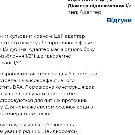
Діаметр підключення:
1/2
Тип:
Адаптер
Відгуки
нним кульовим краном. Цей адаптер
оротного осмосу або проточного фільтра
и 1/2 дюйма. Адаптер має з одного боку
різьблення 1/2" і швидкоз'ємне
ланг 1/4".
розроблені і виготовлені для багаторічної
иготовлені з високоефективного
стить BPA. Перевірена конструкція дає
ти та від'єднувати пристрої без
астосовуються для питних проточних
су. Для монтажу систем розливу води в
догенераторах тощо.
ристовується для забезпечення
ачування рідини. Швидкороз'ємні