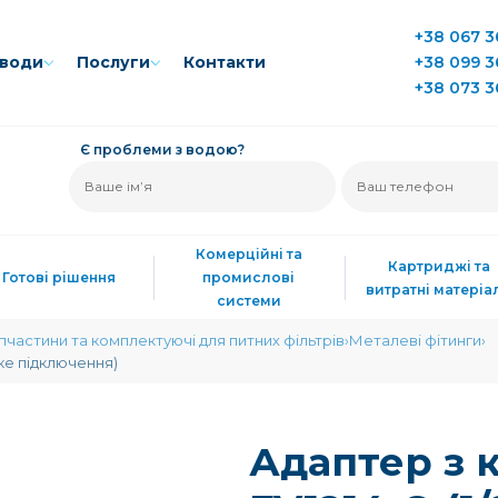
+38 067 3
води
Послуги
Контакти
+38 099 3
+38 073 3
Є проблеми з водою?
Комерційні та
Картриджі та
Готові рішення
промислові
витратні матеріа
системи
пчастини та комплектуючі для питних фільтрів
Металеві фітинги
дке підключення)
Адаптер з 