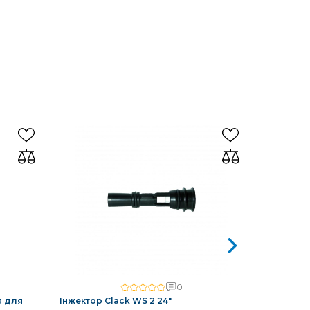
0
я для
Інжектор Clack WS 2 24"
Інжектор 