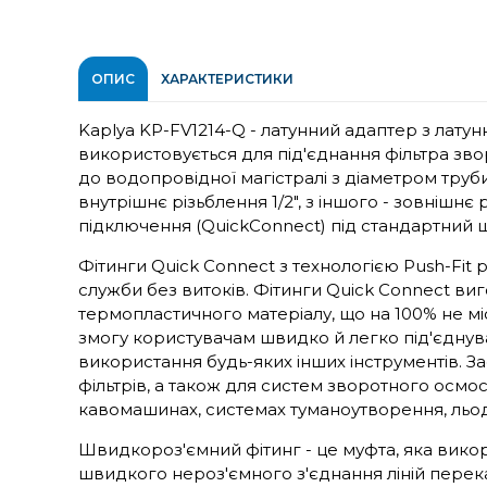
ОПИС
ХАРАКТЕРИСТИКИ
Kaplya KP-FV1214-Q - латунний адаптер з лату
використовується для під'єднання фільтра зв
до водопровідної магістралі з діаметром труб
внутрішнє різьблення 1/2", з іншого - зовнішнє 
підключення (QuickConnect) під стандартний ш
Фітинги Quick Connect з технологією Push-Fit 
служби без витоків. Фітинги Quick Connect в
термопластичного матеріалу, що на 100% не мі
змогу користувачам швидко й легко під'єднува
використання будь-яких інших інструментів. З
фільтрів, а також для систем зворотного осмо
кавомашинах, системах туманоутворення, льо
Швидкороз'ємний фітинг - це муфта, яка вико
швидкого нероз'ємного з'єднання ліній перек