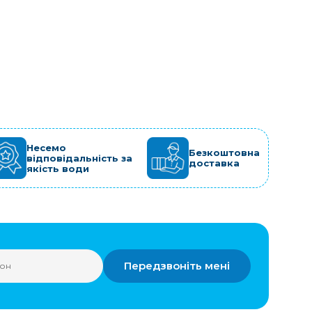
Несемо
Безкоштовна
відповідальність за
доставка
якість води
Передзвоніть мені