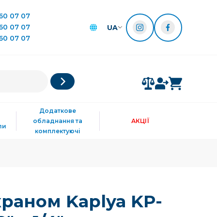
60 07 07
60 07 07
UA
60 07 07
Додаткове
обладнання та
АКЦІЇ
ли
комплектуючі
краном Kaplya KP-