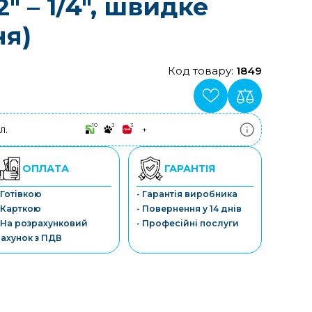
2" – 1/4", швидке
ня)
Код товару:
1849
10
3
3
л.
+
ПриватБанк
3-10 платежів, кредит 0.01%
Монобанк
ОПЛАТА
ГАРАНТІЯ
3-7 платежів, кредит 0.01%
ПУМБ
 Готівкою
- Гарантія виробника
3-10 платежів, кредит 0.01%
 Карткою
- Повернення у 14 днів
А-Банк
3-10 платежів, кредит 0.01%
 На розрахунковий
- Професійні послуги
OTP-Банк
ахунок з ПДВ
3-10 платежів, кредит 0.01%
Sens-Банк
3-10 платежів, кредит 0.01%