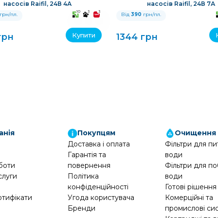
насосів Raifil, 24В 4А
насосів Raifil, 24В 7А
10
3
3
грн/пл.
Від
390
грн/пл.
Купити
грн
1344 грн
анія
Покупцям
Очищення
Доставка і оплата
Фільтри для пи
Гарантія та
води
боти
повернення
Фільтри для по
слуги
Політика
води
конфіденційності
Готові рішення
ртифікати
Угода користувача
Комерційні та
Бренди
промислові си