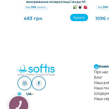
 кільцями
вимірювання мінералізації води M1
10
3
3
10
3
3
Від
390
грн/пл.
Від
390
Купити
Купити
483 грн
1096 
Комп
Про нас
Блог
Наші ро
Наші по
Шоурум
UA
Наші се