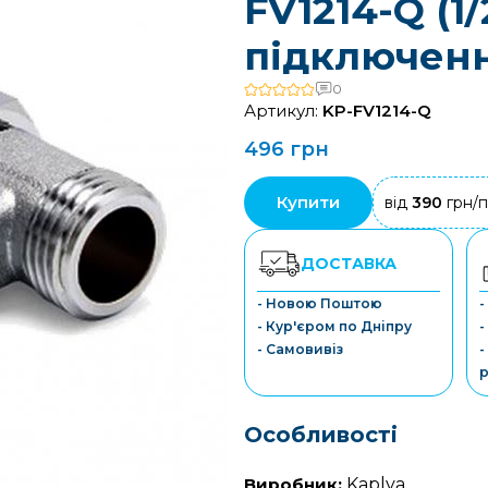
FV1214-Q (1/
підключен
0
Артикул:
KP-FV1214-Q
496 грн
Купити
від
390
грн/п
ДОСТАВКА
- Новою Поштою
-
- Кур'єром по Дніпру
-
- Самовивіз
-
р
Особливості
Виробник:
Kaplya