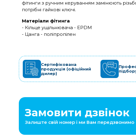
фітинги з ручним керуванням замінюють різьбо
потрібні гайкові ключі.
Матеріали фітинга
- Кільце ущільнювача - EPDM
- Цанга - поліпропілен
Сертифікована
Профес
продукція (офіційний
підбор
дилер)
Замовити дзвінок
Залиште свій номер і ми Вам передзвонимо