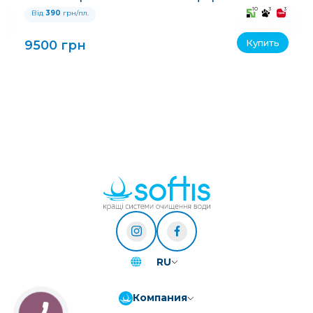
3
10
3
3
Від
390
грн/пл.
Купить
9500 грн
RU
Компания