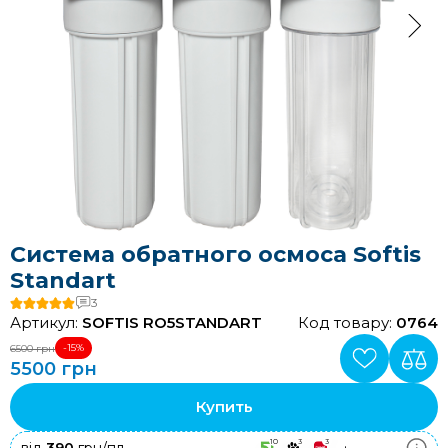
Система обратного осмоса Softis
Standart
3
Артикул:
SOFTIS RO5STANDART
Код товару:
0764
-15%
6500 грн
5500 грн
Купить
10
3
3
+