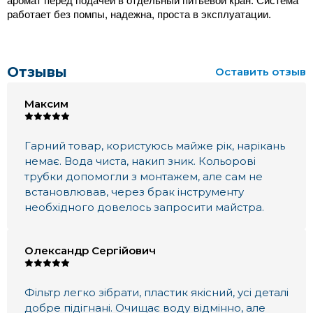
аромат перед подачей в отдельный питьевой кран. Система 
работает без помпы, надежна, проста в эксплуатации.
Отзывы
Оставить отзыв
Максим
Гарний товар, користуюсь майже рік, нарікань
немає. Вода чиста, накип зник. Кольорові
трубки допомогли з монтажем, але сам не
встановлював, через брак інструменту
необхідного довелось запросити майстра.
Олександр Сергійович
Фільтр легко зібрати, пластик якісний, усі деталі
добре підігнані. Очищає воду відмінно, але