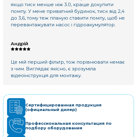
якщо тиск менше ніж 3.0, краще докупити
помпу. У мене приватний будинок, тиск від 2,4
до 3,6, тому теж планую ставити помпу, щоб не
перевантажувати насос і гідроакумулятор.
Андрій
Це мій перший фільтр, тож порівнювати немає
з чим. Виглядає якісно, є зрозуміла
відеоінструкція для монтажу.
Сертифицированная продукция
(официальный дилер)
Профессиональная консультация по
подбору оборудования