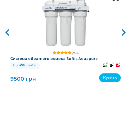
4
Система обратного осмоса Softis Aquapure
3
10
3
3
Від
390
грн/пл.
Купить
9500 грн