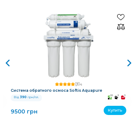
4
Система обратного осмоса Softis Aquapure
3
10
3
3
Від
390
грн/пл.
Купить
9500 грн