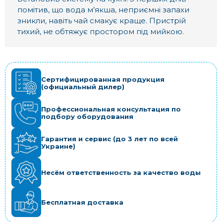
помітив, що вода м’якша, неприємні запахи
зникли, навіть чай смакує краще. Пристрій
тихий, не обтяжує простором під мийкою.
Сертифицированная продукция
(официальный дилер)
Профессиональная консультация по
подбору оборудования
Гарантия и сервис (до 3 лет по всей
Украине)
Несём ответственность за качество воды
Бесплатная доставка