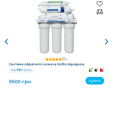
4
Система обратного осмоса Softis Aquapure
3
10
3
3
Від
390
грн/пл.
Купить
9500 грн