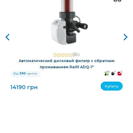
0
Автоматический дисковый фильтр с обратным
промыванием Raifil ADQ-1"
3
10
3
3
Від
390
грн/пл.
Купить
14190 грн