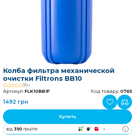
Колба фильтра механической
очистки Filtrons BB10
0
Артикул:
FLK10ВВ1F
Код товару:
0765
1492 грн
Купить
10
3
3
від
390
грн/пл.
+