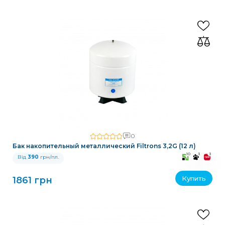
0
Бак накопительный металлический Filtrons 3,2G (12 л)
10
3
3
Від
390
грн/пл.
Купить
1861 грн