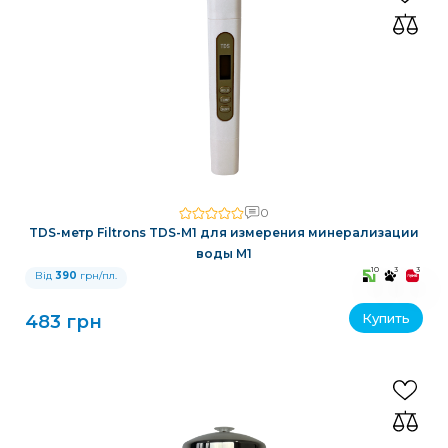
0
TDS-метр Filtrons TDS-M1 для измерения минерализации
воды M1
10
3
3
Від
390
грн/пл.
Купить
483 грн