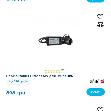
0
Блок питания Filtrons 6W для UV-лампы
10
3
3
Від
390
грн/пл.
Купить
898 грн