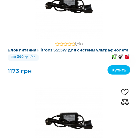
0
Блок питания Filtrons SS55W для системы ультрафиолета
10
3
3
Від
390
грн/пл.
Купить
1173 грн