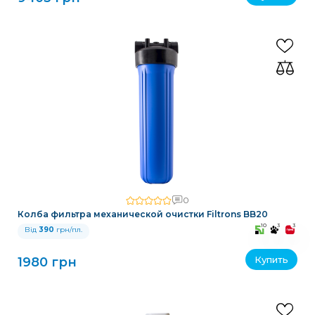
0
Колба фильтра механической очистки Filtrons BB20
10
3
3
Від
390
грн/пл.
Купить
1980 грн