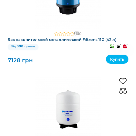
0
Бак накопительный металлический Filtrons 11G (42 л)
10
3
3
Від
390
грн/пл.
Купить
7128 грн