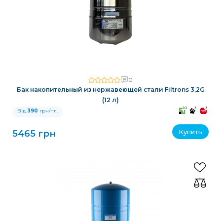
0
Бак накопительный из нержавеющей стали Filtrons 3,2G
(12 л)
10
3
3
Від
390
грн/пл.
Купить
5465 грн