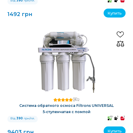
Від
390
грн/пл.
Купить
1492 грн
2
Система обратного осмоса Filtrons UNIVERSAL
5‑ступенчатая с помпой
10
3
3
Від
390
грн/пл.
Купить
9403 грн