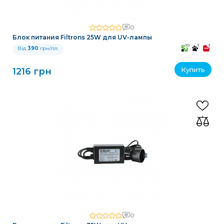
0
Блок питания Filtrons 25W для UV-лампы
10
3
3
Від
390
грн/пл.
Купить
1216 грн
0