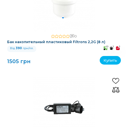
0
Бак накопительный пластиковый Filtrons 2,2G (8 л)
10
3
3
Від
390
грн/пл.
Купить
1505 грн