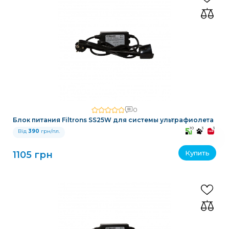
0
Блок питания Filtrons SS25W для системы ультрафиолета
10
3
3
Від
390
грн/пл.
Купить
1105 грн