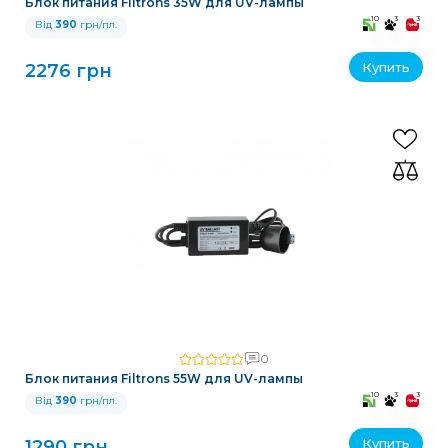
Блок питания Filtrons 35W для UV-лампы
10
3
3
Від
390
грн/пл.
Купить
2276 грн
0
Блок питания Filtrons 55W для UV-лампы
10
3
3
Від
390
грн/пл.
Купить
1290 грн