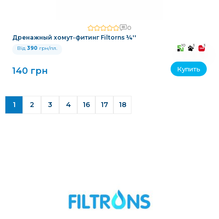
0
Дренажный хомут-фитинг Filtorns ¼''
10
3
3
Від
390
грн/пл.
Купить
140 грн
1
2
3
4
16
17
18