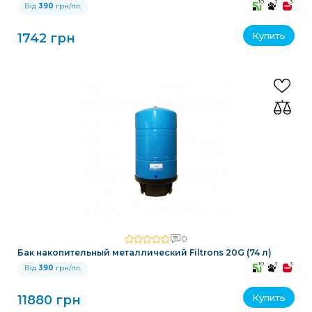
10
3
3
Від
390
грн/пл.
Купить
1742 грн
0
Бак накопительный металлический Filtrons 20G (74 л)
10
3
3
Від
390
грн/пл.
Купить
11880 грн