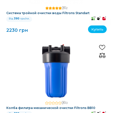
2
Система тройной очистки воды Filtrons Standart
10
3
3
Від
390
грн/пл.
Купить
2230 грн
0
Колба фильтра механической очистки Filtrons BB10
10
3
3