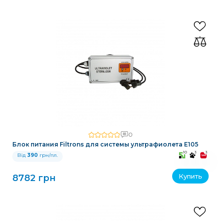
0
Блок питания Filtrons для системы ультрафиолета E105
10
3
3
Від
390
грн/пл.
Купить
8782 грн