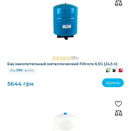
0
Бак накопительный металлический Filtrons 6,5G (24,5 л)
10
3
3
Від
390
грн/пл.
Купить
5644 грн