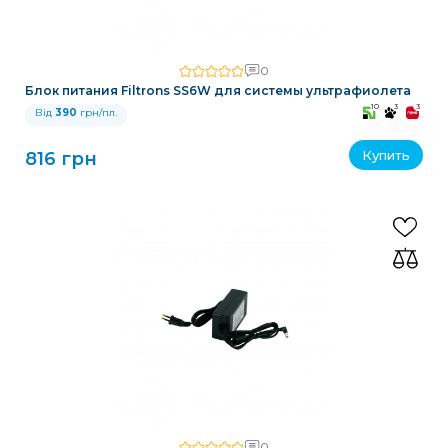
0
Блок питания Filtrons SS6W для системы ультрафиолета
10
3
3
Від
390
грн/пл.
Купить
816 грн
0