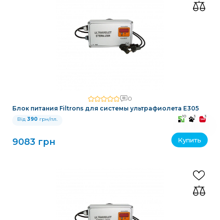
0
Блок питания Filtrons для системы ультрафиолета E305
10
3
3
Від
390
грн/пл.
Купить
9083 грн