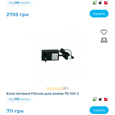
10
3
3
Від
390
грн/пл.
Купить
2705 грн
0
Блок питания Filtrons для помпы 75–100 G
10
3
3
Від
390
грн/пл.
Купить
711 грн