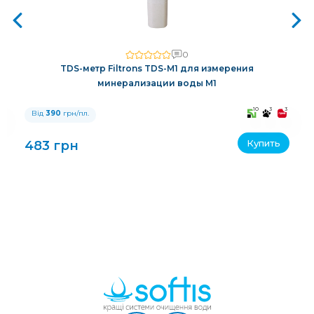
0
TDS-метр Filtrons TDS-M1 для измерения
минерализации воды M1
3
10
3
3
Від
390
грн/пл.
Купить
483 грн