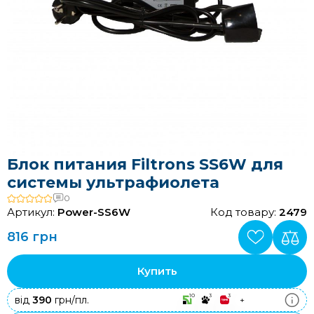
Блок питания Filtrons SS6W для
системы ультрафиолета
0
Артикул:
Power-SS6W
Код товару:
2479
816 грн
Купить
10
3
3
від
390
грн/пл.
+