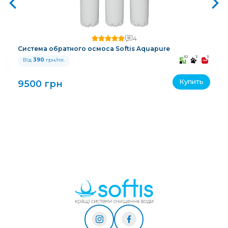
4
Система обратного осмоса Softis Aquapure
3
10
3
3
Від
390
грн/пл.
Купить
9500 грн