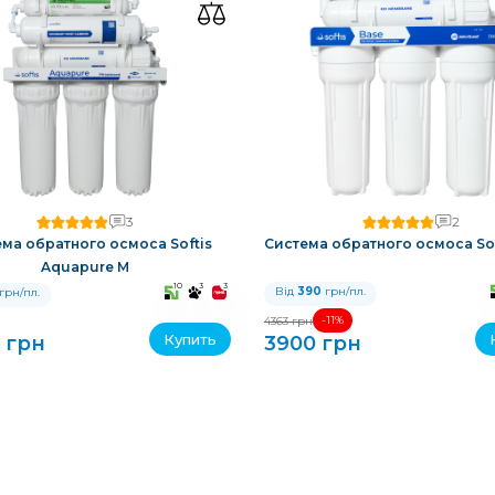
3
2
ма обратного осмоса Softis
Система обратного осмоса Sof
Aquapure M
10
3
3
Від
390
грн/пл.
грн/пл.
-11%
4363 грн
Купить
 грн
3900 грн