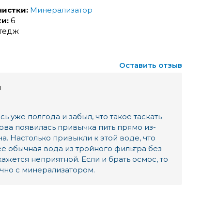
истки:
Минерализатор
и:
6
тедж
Оставить отзыв
й
ь уже полгода и забыл, что такое таскать
нова появилась привычка пить прямо из-
а. Настолько привыкли к этой воде, что
ее обычная вода из тройного фильтра без
ажется неприятной. Если и брать осмос, то
чно с минерализатором.