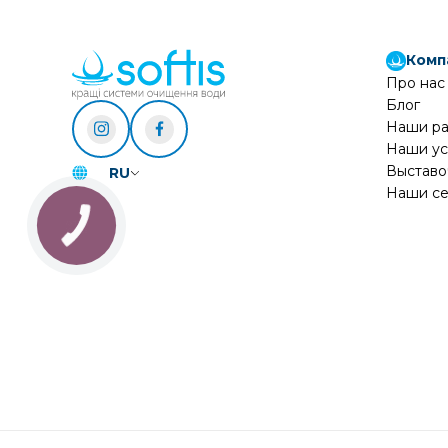
Комп
Про нас
Блог
Наши р
Наши ус
Выставо
RU
Наши се