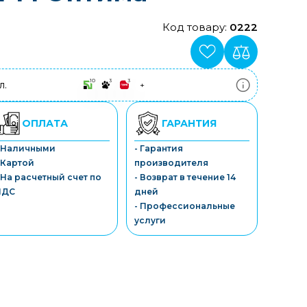
Код товару:
0222
10
3
3
л.
+
ПриватБанк
3-10 платежів, кредит 0.01%
Монобанк
ОПЛАТА
ГАРАНТИЯ
3-7 платежів, кредит 0.01%
ПУМБ
- Наличными
- Гарантия
3-10 платежів, кредит 0.01%
 Картой
производителя
А-Банк
3-10 платежів, кредит 0.01%
 На расчетный счет по
- Возврат в течение 14
OTP-Банк
НДС
дней
3-10 платежів, кредит 0.01%
- Профессиональные
Sens-Банк
услуги
3-10 платежів, кредит 0.01%