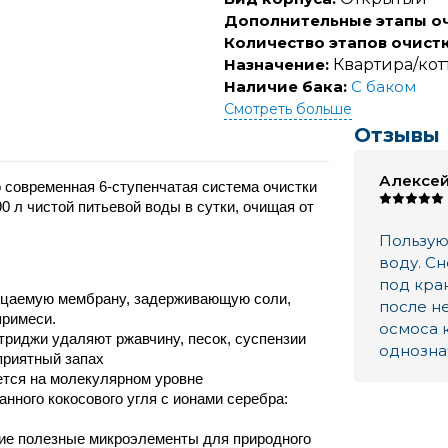
Дополнительные этапы оч
Количество этапов очистк
Назначение:
Квартира/кот
Наличие бака:
С баком
Смотреть больше
Отзывы
Алексе
 современная 6-ступенчатая система очистки 
 л чистой питьевой воды в сутки, очищая от 
Пользуюс
воду. С
под кран
ицаемую мембрану, задерживающую соли, 
после н
примеси.
осмоса к
риджи удаляют ржавчину, песок, суспензии
однозна
приятный запах
ется на молекулярном уровне
нного кокосового угля с ионами серебра: 
гие полезные микроэлементы для природного 