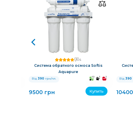
4
oftis Base
Система обратного осмоса Softis
Систе
Aquapure
10
3
3
10
3
3
Від
390
грн/пл.
Від
390
Купить
Купить
9500 грн
10400