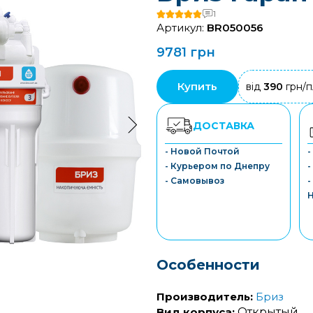
1
Артикул:
BR050056
9781 грн
Купить
від
390
грн/п
ДОСТАВКА
- Новой Почтой
- Курьером по Днепру
-
- Самовывоз
-
Особенности
Производитель:
Бриз
Вид корпуса:
Открытый