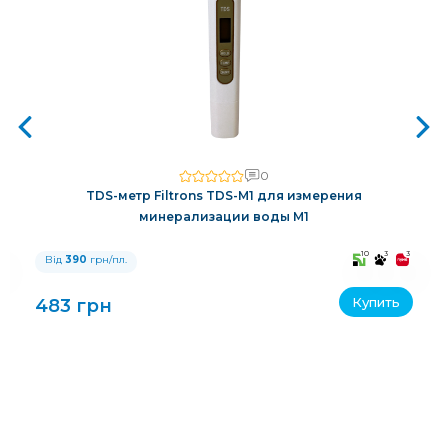
0
TDS-метр Filtrons TDS-M1 для измерения
минерализации воды M1
3
10
3
3
Від
390
грн/пл.
Купить
483 грн