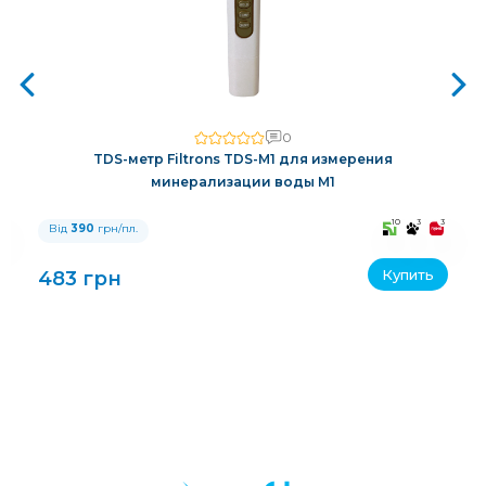
0
TDS-метр Filtrons TDS-M1 для измерения
минерализации воды M1
3
10
3
3
Від
390
грн/пл.
Купить
483 грн