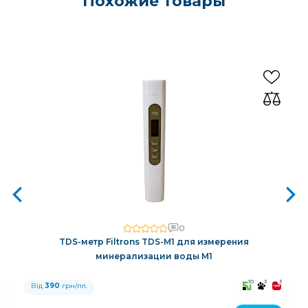
Похожие товары
0
TDS-метр Filtrons TDS-M1 для измерения
минерализации воды M1
3
10
3
3
Від
390
грн/пл.