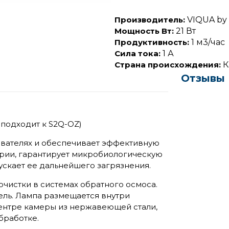
Производитель:
VIQUA by S
Мощность Вт:
21 Вт
Продуктивность:
1 м3/час
Сила тока:
1 А
Страна происхождения:
К
Отзывы
 подходит к S2Q-OZ)
ивателях и обеспечивает эффективную
рии, гарантирует микробиологическую
ускает ее дальнейшего загрязнения.
очистки в системах обратного осмоса.
ель. Лампа размещается внутри
центре камеры из нержавеющей стали,
бработке.