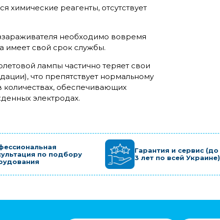
я химические реагенты, отсутствует
еззараживателя необходимо вовремя
а имеет свой срок службы.
олетовой лампы частично теряет свои
дации), что препятствует нормальному
в количествах, обеспечивающих
денных электродах.
фессиональная
Гарантия и сервис (до
сультация по подбору
3 лет по всей Украине)
рудования