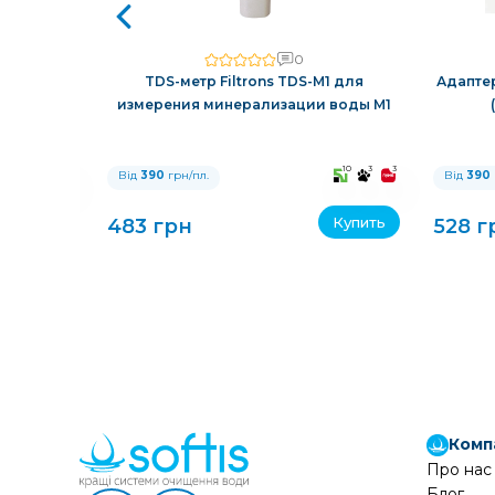
0
,5 DLFC к
TDS-метр Filtrons TDS-M1 для
Адаптер
измерения минерализации воды M1
10
3
3
10
3
3
Від
390
грн/пл.
Від
390
Купить
Купить
483 грн
528 г
Комп
Про нас
Блог