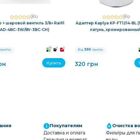
0
0
 + шаровой вентиль 3/8» Raifil
Адаптер Kaplya KP-FT1214-BL (1/2
(AD-4BC-3W/BV-3BC-CH)
латунь, хромированны
10
3
3
грн/пл.
Від
390
грн/пл.
Купить
рн
320 грн
ания
Покупателям
Очистка в
Доставка и оплата
Фильтры для п
Гарантия и возврат
воды