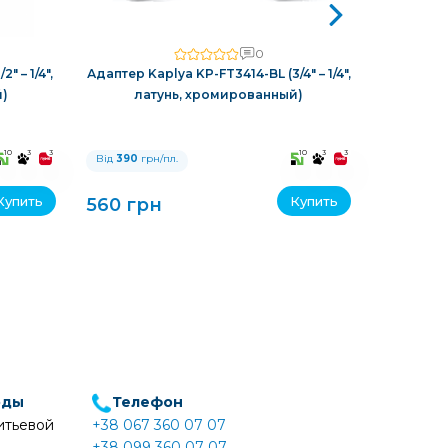
0
" – 1/4",
Адаптер Kaplya KP-FT3414-BL (3/4" – 1/4",
Адаптер R
й)
латунь, хромированный)
0,37"
10
3
3
10
3
3
Від
390
грн/пл.
Від
390
гр
Купить
Купить
560 грн
40 грн
оды
Телефон
итьевой
+38 067 360 07 07
+38 099 360 07 07