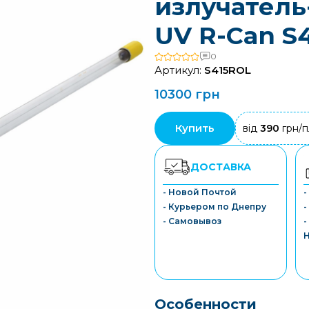
излучатель
UV R-Can S
0
Артикул:
S415ROL
10300 грн
Купить
від
390
грн/п
ДОСТАВКА
- Новой Почтой
- Курьером по Днепру
-
- Самовывоз
-
Особенности