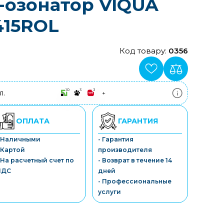
-озонатор VIQUA
415ROL
Код товару:
0356
10
3
3
л.
+
ПриватБанк
3-10 платежів, кредит 0.01%
Монобанк
ОПЛАТА
ГАРАНТИЯ
3-7 платежів, кредит 0.01%
ПУМБ
- Наличными
- Гарантия
3-10 платежів, кредит 0.01%
 Картой
производителя
А-Банк
3-10 платежів, кредит 0.01%
 На расчетный счет по
- Возврат в течение 14
OTP-Банк
НДС
дней
3-10 платежів, кредит 0.01%
- Профессиональные
Sens-Банк
услуги
3-10 платежів, кредит 0.01%