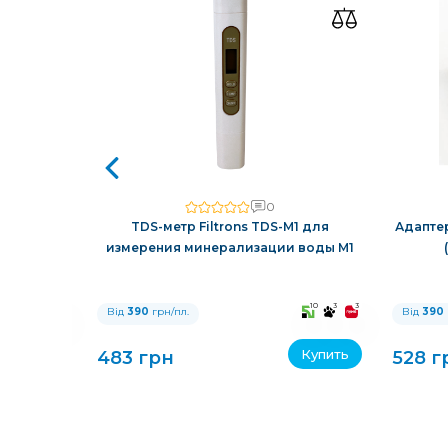
0
,5 DLFC к
TDS-метр Filtrons TDS-M1 для
Адаптер
измерения минерализации воды M1
10
3
3
10
3
3
Від
390
грн/пл.
Від
390
Купить
Купить
483 грн
528 г