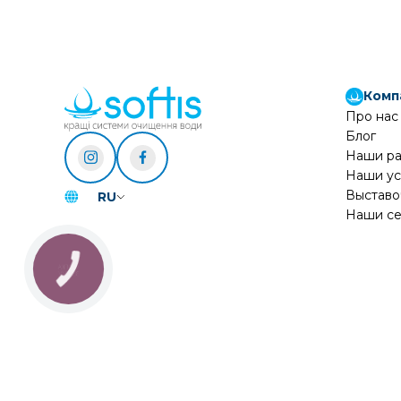
Комп
Про нас
Блог
Наши р
Наши ус
Выставо
RU
Наши се