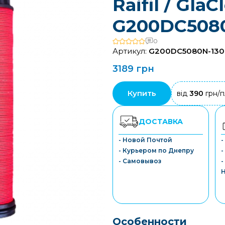
Raifil / GlaC
G200DC5080
0
Артикул:
G200DC5080N-130
3189 грн
Купить
від
390
грн/п
ДОСТАВКА
- Новой Почтой
- Курьером по Днепру
-
- Самовывоз
-
Особенности