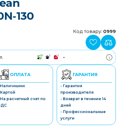
lean
N‑130
Код товару:
0999
10
3
3
л.
+
ПриватБанк
3-10 платежів, кредит 0.01%
Монобанк
ОПЛАТА
ГАРАНТИЯ
3-7 платежів, кредит 0.01%
ПУМБ
- Наличными
- Гарантия
3-10 платежів, кредит 0.01%
 Картой
производителя
А-Банк
3-10 платежів, кредит 0.01%
 На расчетный счет по
- Возврат в течение 14
OTP-Банк
НДС
дней
3-10 платежів, кредит 0.01%
- Профессиональные
Sens-Банк
услуги
3-10 платежів, кредит 0.01%