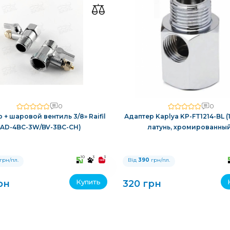
0
0
 + шаровой вентиль 3/8» Raifil
Адаптер Kaplya KP-FT1214-BL (1/2
(AD-4BC-3W/BV-3BC-CH)
латунь, хромированны
10
3
3
грн/пл.
Від
390
грн/пл.
Купить
рн
320 грн