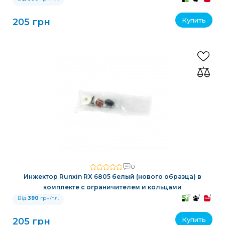
Купить
205 грн
0
Инжектор Runxin RX 6805 белый (нового образца) в
комплекте с ограничителем и кольцами
10
3
3
Від
390
грн/пл.
Купить
205 грн