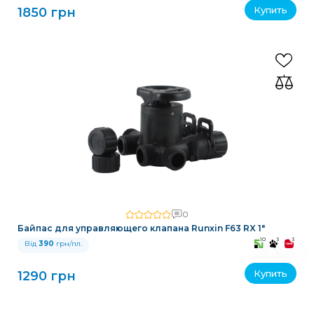
Купить
1850 грн
0
Байпас для управляющего клапана Runxin F63 RX 1″
10
3
3
Від
390
грн/пл.
Купить
1290 грн