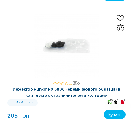
0
Инжектор Runxin RX 6806 черный (нового образца) в
комплекте с ограничителем и кольцами
10
3
3
Від
390
грн/пл.
Купить
205 грн