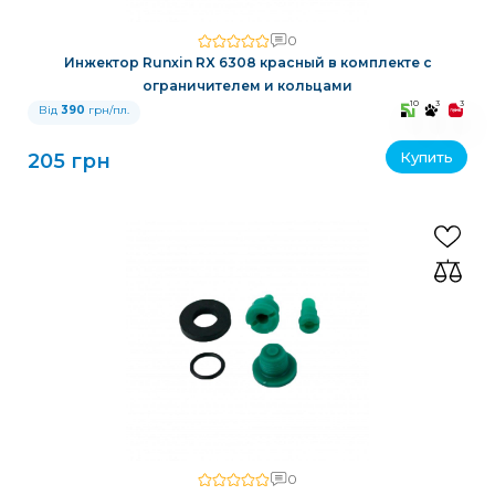
0
Инжектор Runxin RX 6308 красный в комплекте с
ограничителем и кольцами
10
3
3
Від
390
грн/пл.
Купить
205 грн
0