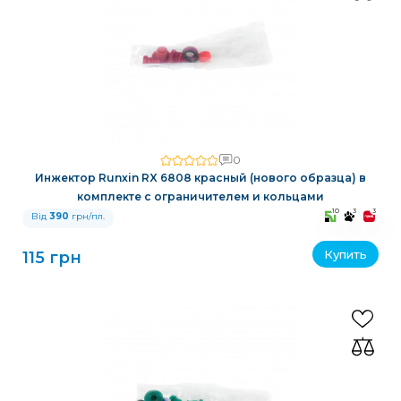
0
Инжектор Runxin RX 6808 красный (нового образца) в
комплекте с ограничителем и кольцами
10
3
3
Від
390
грн/пл.
Купить
115 грн