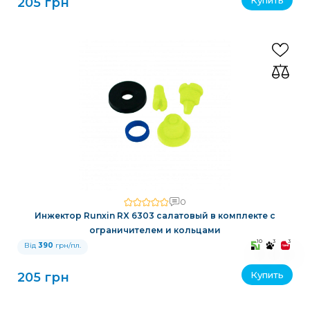
205 грн
0
Инжектор Runxin RX 6303 салатовый в комплекте с
ограничителем и кольцами
10
3
3
Від
390
грн/пл.
Купить
205 грн