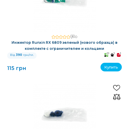
0
Инжектор Runxin RX 6809 зеленый (нового образца) в
комплекте с ограничителем и кольцами
10
3
3
Від
390
грн/пл.
Купить
115 грн