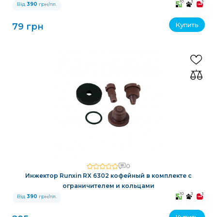
10
3
3
Від
390
грн/пл.
Купить
79 грн
0
Инжектор Runxin RX 6302 кофейный в комплекте с
ограничителем и кольцами
10
3
3
Від
390
грн/пл.
Купить