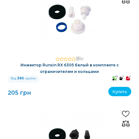
0
Инжектор Runxin RX 6305 белый в комплекте с
ограничителем и кольцами
10
3
3
Від
390
грн/пл.
Купить
205 грн