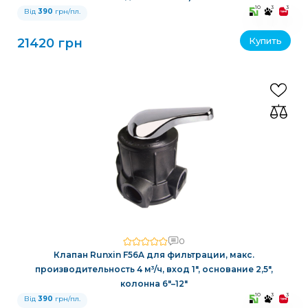
10
3
3
Від
390
грн/пл.
Купить
21420 грн
0
Клапан Runxin F56A для фильтрации, макс.
производительность 4 м³/ч, вход 1″, основание 2,5″,
колонна 6″–12″
10
3
3
Від
390
грн/пл.