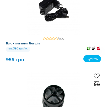
0
Блок питания Runxin
10
3
3
Від
390
грн/пл.
Купить
956 грн