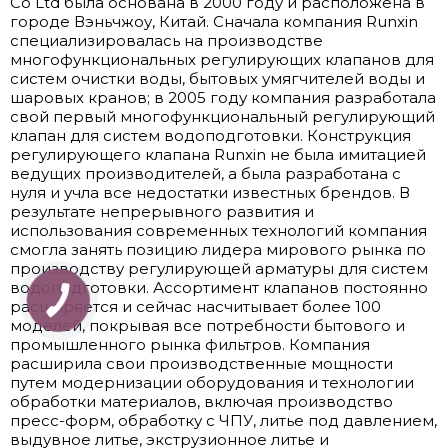
Co Ltd была основана в 2000 году и расположена в
городе Вэньчжоу, Китай. Сначала компания Runxin
специализировалась на производстве
многофункциональных регулирующих клапанов для
систем очистки воды, бытовых умягчителей воды и
шаровых кранов; в 2005 году компания разработала
свой первый многофункциональный регулирующий
клапан для систем водоподготовки. Конструкция
регулирующего клапана Runxin не была имитацией
ведущих производителей, а была разработана с
нуля и учла все недостатки известных брендов. В
результате непрерывного развития и
использования современных технологий компания
смогла занять позицию лидера мирового рынка по
производству регулирующей арматуры для систем
водоподготовки. Ассортимент клапанов постоянно
расширяется и сейчас насчитывает более 100
моделей, покрывая все потребности бытового и
промышленного рынка фильтров. Компания
расширила свои производственные мощности
путем модернизации оборудования и технологии
обработки материалов, включая производство
пресс-форм, обработку с ЧПУ, литье под давлением,
выдувное литье, экструзионное литье и