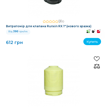
0
Витратомір для клапана Runxin RX 1" (нового зразка)
10
3
3
Від
390
грн/пл.
Купить
612 грн