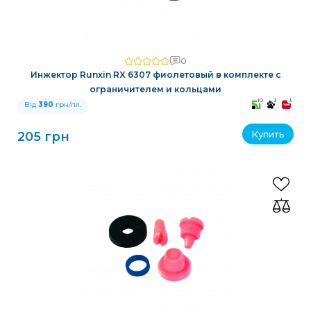
0
Инжектор Runxin RX 6307 фиолетовый в комплекте с
ограничителем и кольцами
10
3
3
Від
390
грн/пл.
Купить
205 грн