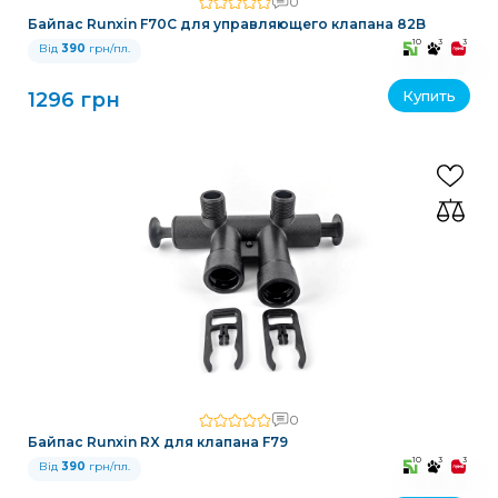
0
Байпас Runxin F70C для управляющего клапана 82B
10
3
3
Від
390
грн/пл.
Купить
1296 грн
0
Байпас Runxin RX для клапана F79
10
3
3
Від
390
грн/пл.