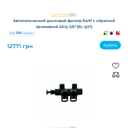
0
Автоматический дисковый фильтр Raifil с обратной
промывкой ADQ-3/4" (RL-Q01)
10
3
3
Від
390
грн/пл.
Купить
12771 грн