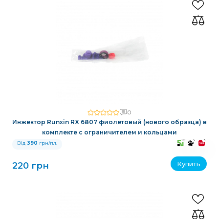
0
Инжектор Runxin RX 6807 фиолетовый (нового образца) в
комплекте с ограничителем и кольцами
10
3
3
Від
390
грн/пл.
Купить
220 грн