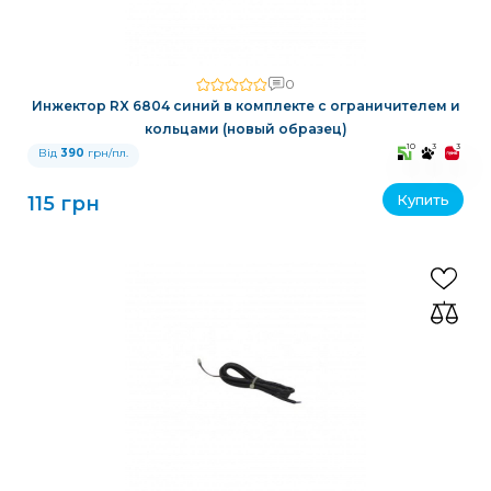
0
Инжектор RX 6804 синий в комплекте с ограничителем и
кольцами (новый образец)
10
3
3
Від
390
грн/пл.
Купить
115 грн