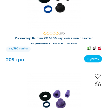
0
Инжектор Runxin RX 6306 черный в комплекте с
ограничителем и кольцами
10
3
3
Від
390
грн/пл.
Купить
205 грн