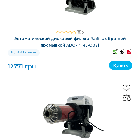
0
Автоматический дисковый фильтр Raifil с обратной
промывкой ADQ-1" (RL-Q02)
10
3
3
Від
390
грн/пл.
Купить
12771 грн