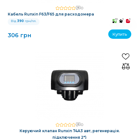
0
Кабель Runxin F63/F65 для расходомера
10
3
3
Від
390
грн/пл.
Купить
306 грн
0
Керуючий клапан Runxin 74A3 авт, регенерація.
підключення 2")