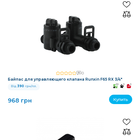
0
Байпас для управляющего клапана Runxin F65 RX 3/4″
10
3
3
Від
390
грн/пл.
Купить
968 грн