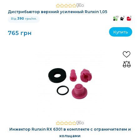
0
Дистрибьютор верхний усиленный Runxin 1,05
10
3
3
Від
390
грн/пл.
Купить
765 грн
0
Инжектор Runxin RX 6301 в комплекте с ограничителем и
кольцами