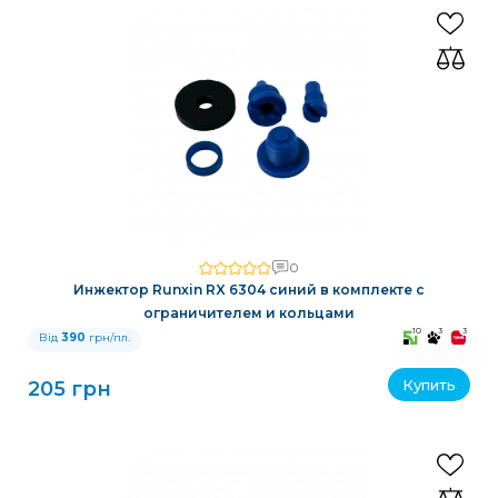
0
Инжектор Runxin RX 6304 синий в комплекте с
ограничителем и кольцами
10
3
3
Від
390
грн/пл.
Купить
205 грн