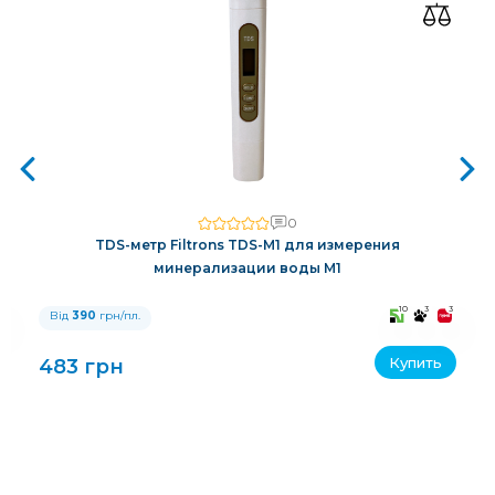
0
TDS-метр Filtrons TDS-M1 для измерения
минерализации воды M1
3
10
3
3
Від
390
грн/пл.
Купить
483 грн