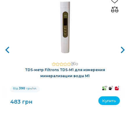
0
TDS-метр Filtrons TDS-M1 для измерения
минерализации воды M1
3
10
3
3
Від
390
грн/пл.
Купить
483 грн