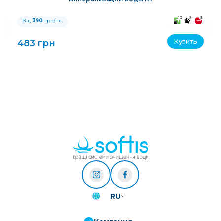
3
10
3
3
Від
390
грн/пл.
Купить
483 грн
RU