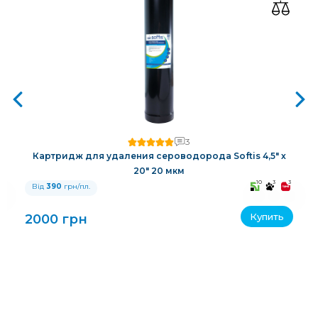
3
Картридж для удаления сероводорода Softis 4,5" х
20" 20 мкм
3
10
3
3
Від
390
грн/пл.
Купить
2000 грн