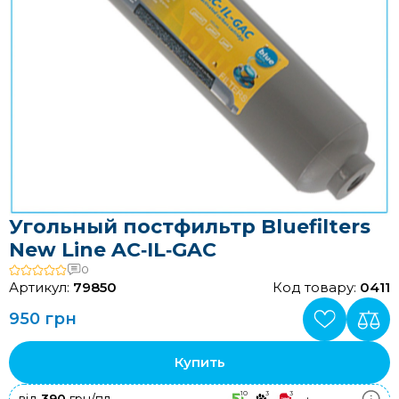
Угольный постфильтр Bluefilters
New Line AC‑IL‑GAC
0
Артикул:
79850
Код товару:
0411
950 грн
Купить
10
3
3
+