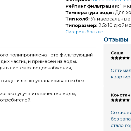
Рейтинг фильтрации:
1 мк
Температура воды:
Для х
Тип колб:
Универсальные
Типоразмер:
2.5x10 дюймов
Смотреть больше
Отзывы
Саша
ого полипропилена - это фильтрующий
дых частиц и примесей из воды.
ы в системах водоснабжения,
Оптимал
квартир
 воды и легко устанавливается без
огают улучшить качество воды,
Констан
отребителей.
Со свое
без зап
стало г