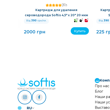
3
й смолой
Картридж для удаления
Карт
сероводорода Softis 4,5" х 20" 20 мкм
S
10
3
3
10
3
3
Від
390
грн/пл.
Від
390
Купить
Купить
2000 грн
225 г
Комп
Про нас
Блог
Наши р
Наши ус
Выставо
RU