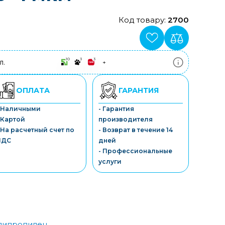
Код товару:
2700
10
3
3
л.
+
ПриватБанк
3-10 платежів, кредит 0.01%
Монобанк
ОПЛАТА
ГАРАНТИЯ
3-7 платежів, кредит 0.01%
ПУМБ
- Наличными
- Гарантия
3-10 платежів, кредит 0.01%
 Картой
производителя
А-Банк
3-10 платежів, кредит 0.01%
 На расчетный счет по
- Возврат в течение 14
OTP-Банк
НДС
дней
3-10 платежів, кредит 0.01%
- Профессиональные
Sens-Банк
услуги
3-10 платежів, кредит 0.01%
липропилен