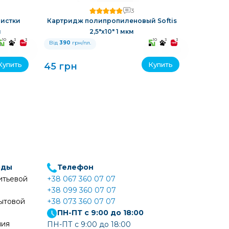
3
истки
Картридж полипропиленовый Softis
Картрид
м
2,5"х10" 1 мкм
10
3
3
10
3
3
Від
390
грн/пл.
Від
390
гр
Купить
Купить
45 грн
45 грн
оды
Телефон
итьевой
+38 067 360 07 07
+38 099 360 07 07
ытовой
+38 073 360 07 07
ПН-ПТ с 9:00 до 18:00
ния
ПН-ПТ с 9:00 до 18:00