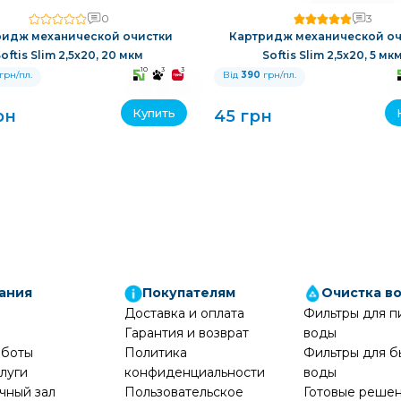
0
3
ридж механической очистки
Картридж механической оч
oftis Slim 2,5x20, 20 мкм
Softis Slim 2,5x20, 5 мк
10
3
3
грн/пл.
Від
390
грн/пл.
Купить
рн
45 грн
ания
Покупателям
Очистка в
Доставка и оплата
Фильтры для п
Гарантия и возврат
воды
аботы
Политика
Фильтры для б
луги
конфиденциальности
воды
чный зал
Пользовательское
Готовые реше