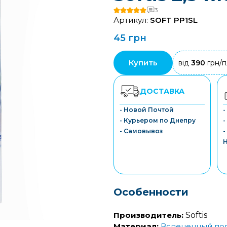
3
Артикул:
SOFT PP1SL
45 грн
Купить
від
390
грн/п
ДОСТАВКА
- Новой Почтой
- Курьером по Днепру
-
- Самовывоз
-
Особенности
Производитель:
Softis
Материал:
Вспененный по