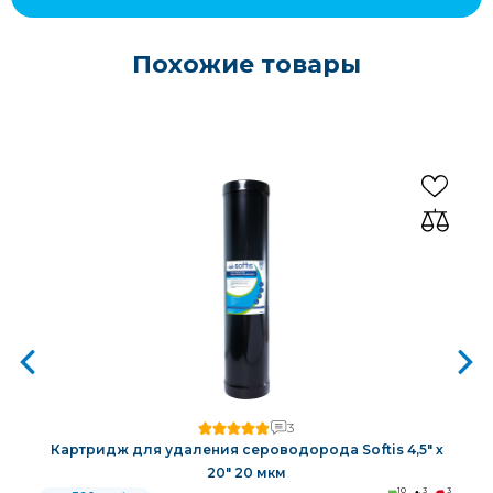
Похожие товары
3
Картридж для удаления сероводорода Softis 4,5" х
20" 20 мкм
3
10
3
3