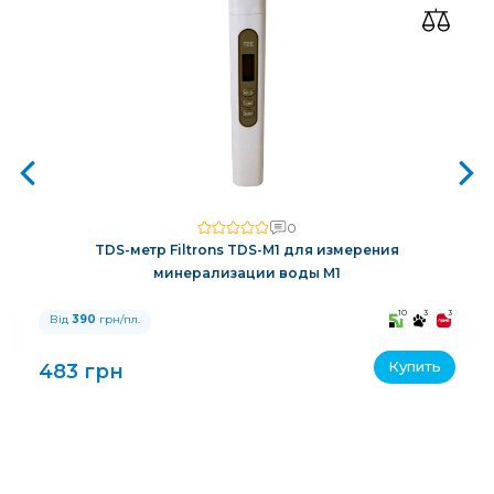
0
TDS-метр Filtrons TDS-M1 для измерения
минерализации воды M1
3
10
3
3
Від
390
грн/пл.
Купить
483 грн