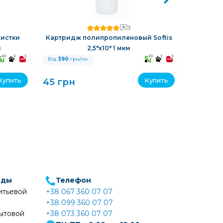
3
истки
Картридж полипропиленовый Softis
Картрид
м
2,5"х10" 1 мкм
10
3
3
10
3
3
Від
390
грн/пл.
Від
390
гр
Купить
Купить
45 грн
45 грн
оды
Телефон
итьевой
+38 067 360 07 07
+38 099 360 07 07
ытовой
+38 073 360 07 07