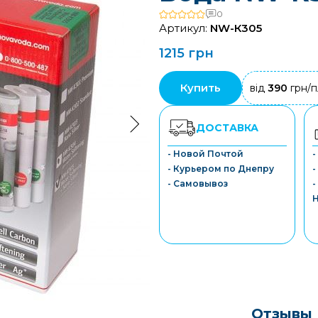
0
Артикул:
NW-К305
1215 грн
Купить
від
390
грн/п
ДОСТАВКА
- Новой Почтой
- Курьером по Днепру
-
- Самовывоз
-
Отзывы