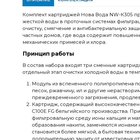
Комплект картриджей Нова Вода NW-К305 пр
жесткой воды в проточных системах фильтра
очистку, смягчение и антибактериальную защи
частных домов, где вода содержит повышенн
механических примесей и хлора.
Принцип работы
В состав набора входят три сменные картрид
отдельный этап очистки холодной воды в темп
Модуль из вспененного полипропилена по
песок, ржавчину, ил и другие нераствори
преждевременного загрязнения, продлев
Картридж, содержащий высококачествен
C100E FG бельгийского производства. Пр
фильтровальную среду ионы кальция и ма
образования накипи, заменяются ионами н
становится более мягкой, а бытовая техни
дополнительную защиту от известковых о