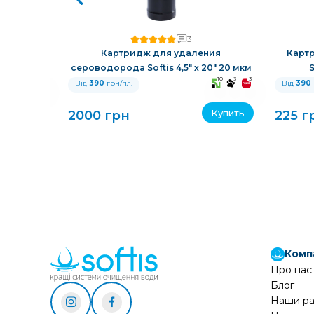
3
й смолой
Картридж для удаления
Карт
сероводорода Softis 4,5" х 20" 20 мкм
S
10
3
3
10
3
3
Від
390
грн/пл.
Від
390
Купить
Купить
2000 грн
225 г
Комп
Про нас
Блог
Наши р