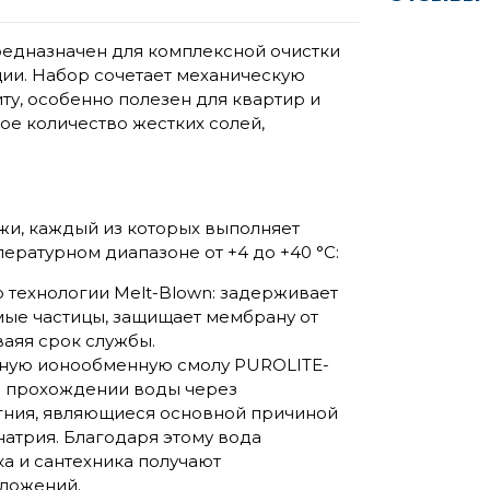
едназначен для комплексной очистки
ции. Набор сочетает механическую
ту, особенно полезен для квартир и
ое количество жестких солей,
жи, каждый из которых выполняет
ературном диапазоне от +4 до +40 °C:
 технологии Melt-Blown: задерживает
мые частицы, защищает мембрану от
аяя срок службы.
ную ионообменную смолу PUROLITE-
и прохождении воды через
гния, являющиеся основной причиной
атрия. Благодаря этому вода
ка и сантехника получают
тложений.