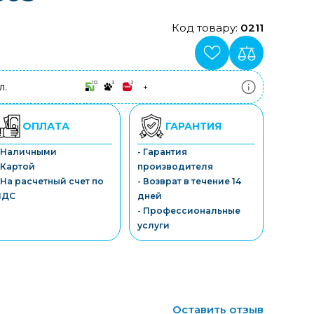
Код товару:
0211
10
3
3
л.
+
ПриватБанк
3-10 платежів, кредит 0.01%
Монобанк
ОПЛАТА
ГАРАНТИЯ
3-7 платежів, кредит 0.01%
ПУМБ
- Наличными
- Гарантия
3-10 платежів, кредит 0.01%
 Картой
производителя
А-Банк
3-10 платежів, кредит 0.01%
 На расчетный счет по
- Возврат в течение 14
OTP-Банк
НДС
дней
3-10 платежів, кредит 0.01%
- Профессиональные
Sens-Банк
услуги
3-10 платежів, кредит 0.01%
Оставить отзыв