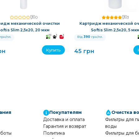
0
3
ридж механической очистки
Картридж механической оч
oftis Slim 2,5x20, 20 мкм
Softis Slim 2,5x20, 5 мк
10
3
3
грн/пл.
Від
390
грн/пл.
Купить
рн
45 грн
ания
Покупателям
Очистка в
Доставка и оплата
Фильтры для п
Гарантия и возврат
воды
аботы
Политика
Фильтры для б