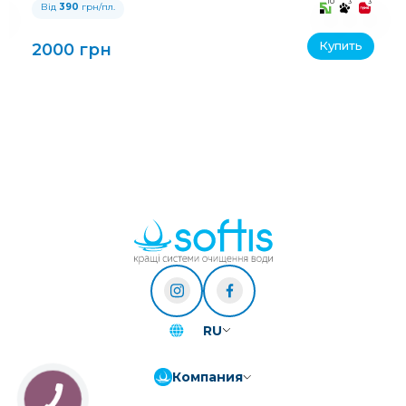
3
10
3
3
Від
390
грн/пл.
Купить
2000 грн
RU
Компания