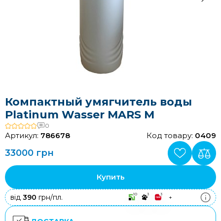
Компактный умягчитель воды
Platinum Wasser MARS М
0
Артикул:
786678
Код товару:
0409
33000 грн
Купить
10
3
3
від
390
грн/пл.
+