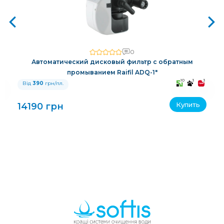
0
Автоматический дисковый фильтр с обратным
промыванием Raifil ADQ-1"
3
10
3
3
Від
390
грн/пл.
Купить
14190 грн