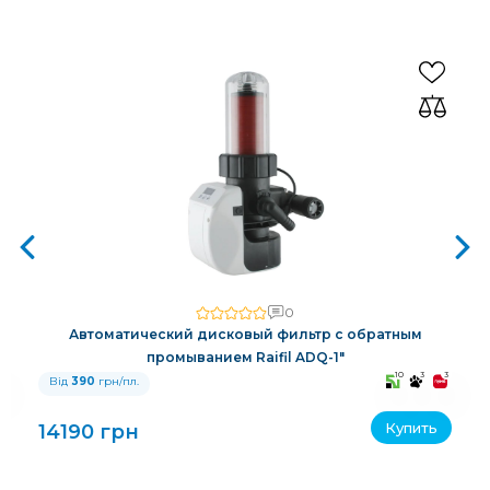
0
Автоматический дисковый фильтр с обратным
промыванием Raifil ADQ-1"
3
10
3
3
Від
390
грн/пл.
Купить
14190 грн