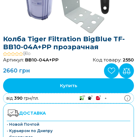
Колба Tiger Filtration BigBlue TF-
BB10-04A+PP прозрачная
0
Артикул:
BB10-04A+PP
Код товару:
2550
2660 грн
Купить
10
3
3
від
390
грн/пл.
+
ДОСТАВКА
- Новой Почтой
- Курьером по Днепру