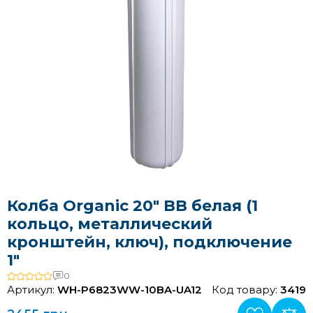
Колба Organic 20" BB белая (1
кольцо, металлический
кронштейн, ключ), подключение
1"
0
Артикул:
WH-P6823WW-10BA-UA12
Код товару:
3419