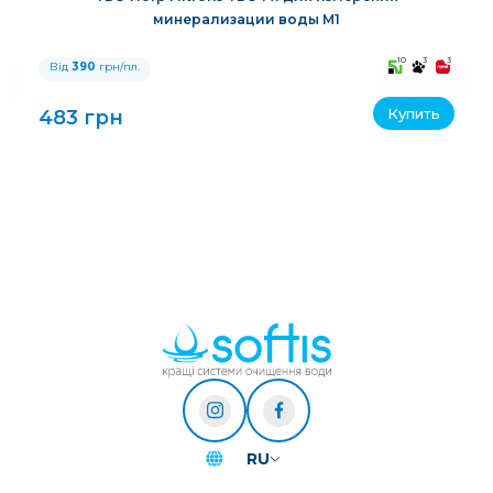
минерализации воды M1
3
10
3
3
Від
390
грн/пл.
Купить
483 грн
RU