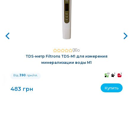
0
TDS-метр Filtrons TDS-M1 для измерения
минерализации воды M1
3
10
3
3
Від
390
грн/пл.
Купить
483 грн