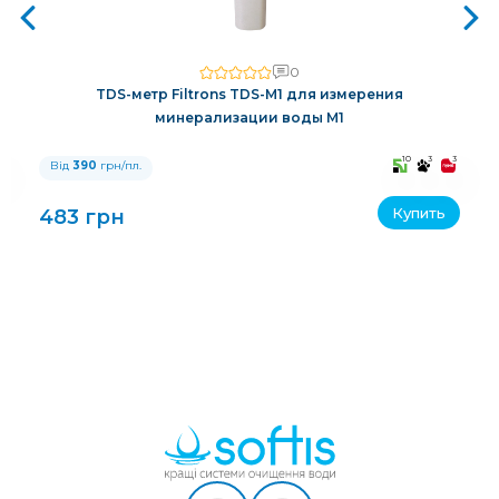
0
TDS-метр Filtrons TDS-M1 для измерения
минерализации воды M1
3
10
3
3
Від
390
грн/пл.
Купить
483 грн