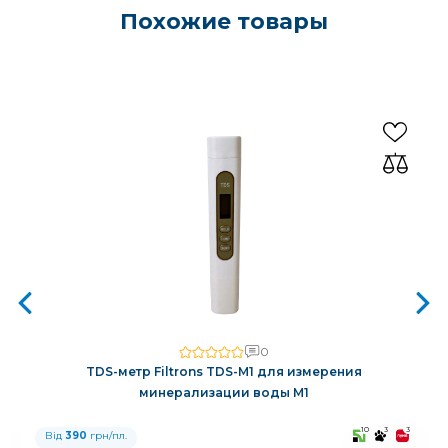
Похожие товары
0
TDS-метр Filtrons TDS-M1 для измерения
минерализации воды M1
3
10
3
3
Від
390
грн/пл.