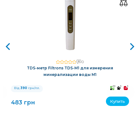
0
TDS-метр Filtrons TDS-M1 для измерения
минерализации воды M1
3
10
3
3
Від
390
грн/пл.
Купить
483 грн