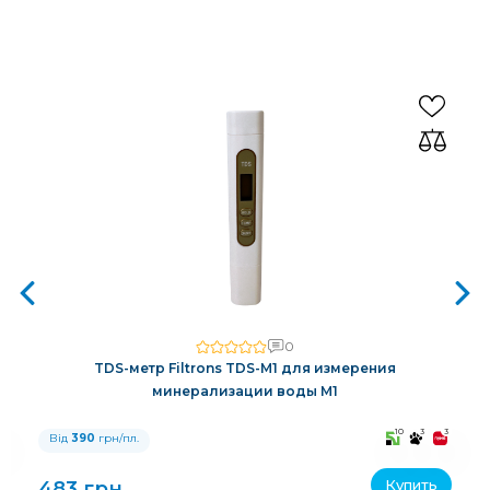
0
TDS-метр Filtrons TDS-M1 для измерения
минерализации воды M1
3
10
3
3
Від
390
грн/пл.
Купить
483 грн