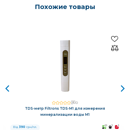
Похожие товары
0
TDS-метр Filtrons TDS-M1 для измерения
минерализации воды M1
3
10
3
3
Від
390
грн/пл.