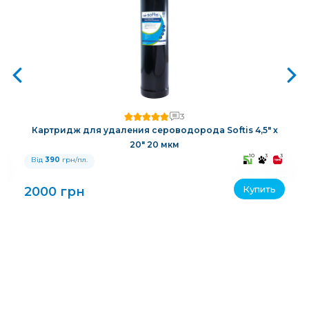
3
Картридж для удаления сероводорода Softis 4,5" х
20" 20 мкм
3
10
3
3
Від
390
грн/пл.
Купить
2000 грн