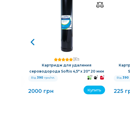
3
й смолой
Картридж для удаления
Карт
сероводорода Softis 4,5" х 20" 20 мкм
S
10
3
3
10
3
3
Від
390
грн/пл.
Від
390
Купить
Купить
2000 грн
225 г