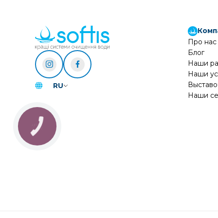
Комп
Про нас
Блог
Наши р
Наши ус
Выставо
RU
Наши се
КНОПКА
ЗВ'ЯЗКУ