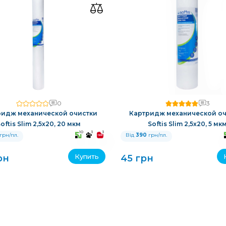
0
3
ридж механической очистки
Картридж механической оч
oftis Slim 2,5x20, 20 мкм
Softis Slim 2,5x20, 5 мк
10
3
3
грн/пл.
Від
390
грн/пл.
Купить
рн
45 грн