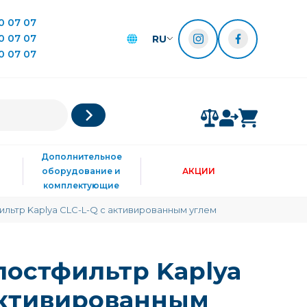
0 07 07
0 07 07
RU
0 07 07
Дополнительное
оборудование и
АКЦИИ
комплектующие
льтр Kaplya CLC-L-Q с активированным углем
остфильтр Kaplya
активированным