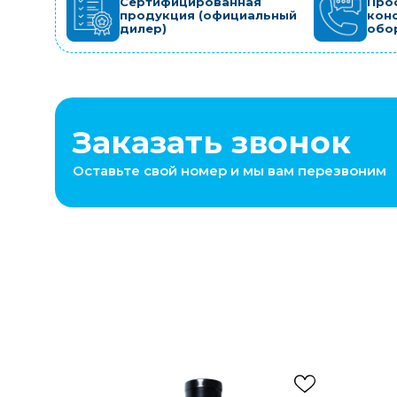
Сертифицированная
Про
продукция (официальный
кон
дилер)
обо
Заказать звонок
Оставьте свой номер и мы вам перезвоним