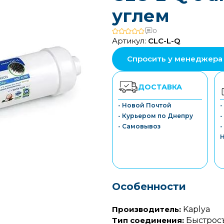
углем
0
Артикул:
CLC-L-Q
Спросить у менеджера
ДОСТАВКА
- Новой Почтой
- Курьером по Днепру
-
- Самовывоз
-
Особенности
Производитель:
Kaplya
Тип соединения:
Быстрос