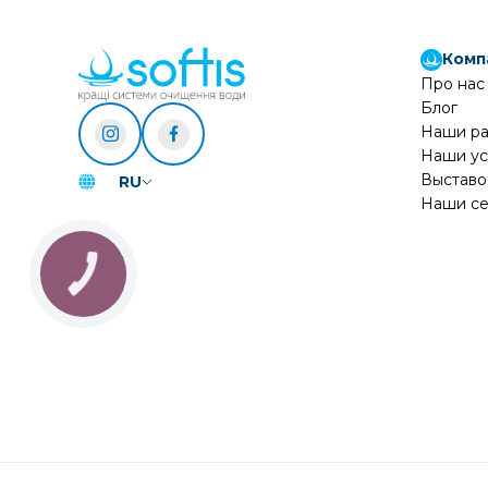
Комп
Про нас
Блог
Наши р
Наши ус
Выставо
RU
Наши се