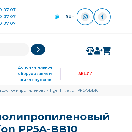
0 07 07
0 07 07
RU
0 07 07
Дополнительное
оборудование и
АКЦИИ
комплектующие
идж полипропиленовый Tiger Filtration PP5A-BB10
полипропиленовый
ation PP5A-BB10