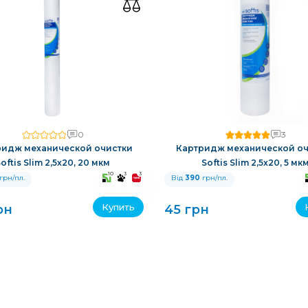
0
3
ридж механической очистки
Картридж механической оч
oftis Slim 2,5x20, 20 мкм
Softis Slim 2,5x20, 5 мк
10
3
3
грн/пл.
Від
390
грн/пл.
Купить
рн
45 грн