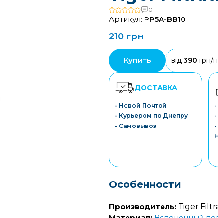
0
Артикул:
PP5A-BB10
210 грн
Купить
від
390
грн/п
ДОСТАВКА
- Новой Почтой
- Курьером по Днепру
-
- Самовывоз
-
Особенности
Производитель:
Tiger Filtr
Материал:
Вспененный по