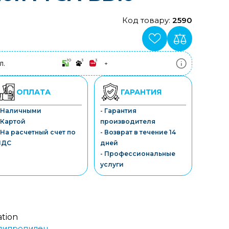
Код товару:
2590
10
3
3
л.
+
ПриватБанк
3-10 платежів, кредит 0.01%
Монобанк
ОПЛАТА
ГАРАНТИЯ
3-7 платежів, кредит 0.01%
ПУМБ
- Наличными
- Гарантия
3-10 платежів, кредит 0.01%
 Картой
производителя
А-Банк
3-10 платежів, кредит 0.01%
 На расчетный счет по
- Возврат в течение 14
OTP-Банк
НДС
дней
3-10 платежів, кредит 0.01%
- Профессиональные
Sens-Банк
услуги
3-10 платежів, кредит 0.01%
ation
липропилен