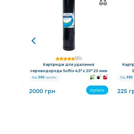
3
й смолой
Картридж для удаления
Карт
сероводорода Softis 4,5" х 20" 20 мкм
S
10
3
3
10
3
3
Від
390
грн/пл.
Від
390
Купить
Купить
2000 грн
225 г